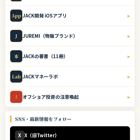
JACK開発 iOSアプリ
▸
App
JUREMI（物販ブランド）
▸
J
JACKの著書（11冊）
▸
本
JACKマネーラボ
▸
Lab
オフショア投資の注意喚起
▸
!
SNS・最新情報をフォロー
X
X（旧Twitter）