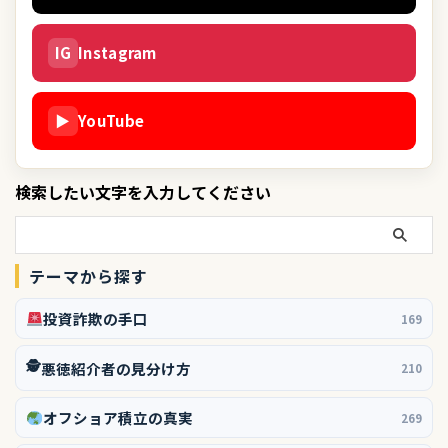
IG
Instagram
▶
YouTube
検索したい文字を入力してください
テーマから探す
投資詐欺の手口
169
🕵️
悪徳紹介者の見分け方
210
オフショア積立の真実
269