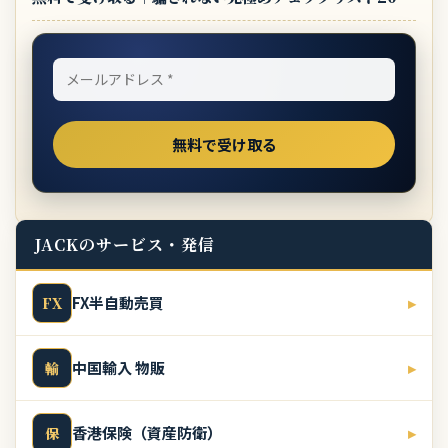
JACKのサービス・発信
FX半自動売買
▸
FX
中国輸入 物販
▸
輸
香港保険（資産防衛）
▸
保