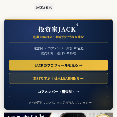
JACKお勧め
®
投資家JACK
創業20年目の不動産会社代表取締役
運営目 ・ コアメンバー累計500名超
読売新聞・週刊SPA! 掲載
JACKのプロフィールを見る →
無料で学ぶ｜番人LEARNING →
コアメンバー（審査制）→
ネットの評判について、本人がお答えしています →