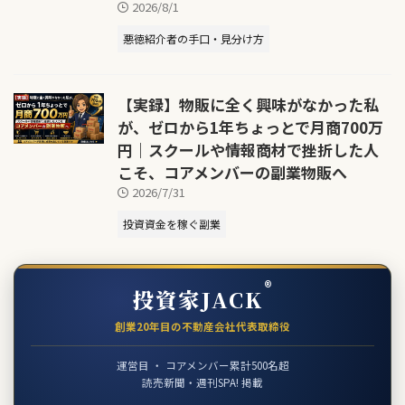
2026/8/1
悪徳紹介者の手口・見分け方
【実録】物販に全く興味がなかった私
が、ゼロから1年ちょっとで月商700万
円｜スクールや情報商材で挫折した人
こそ、コアメンバーの副業物販へ
2026/7/31
投資資金を稼ぐ副業
®
投資家JACK
創業20年目の不動産会社代表取締役
運営目 ・ コアメンバー累計500名超
読売新聞・週刊SPA! 掲載