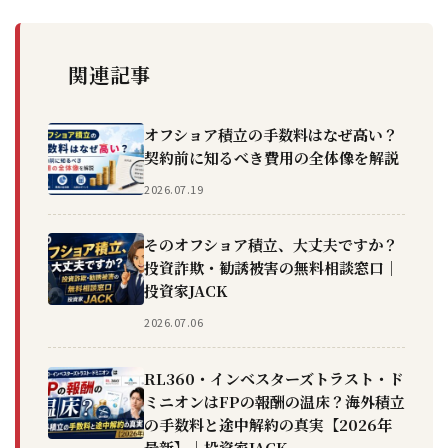
関連記事
オフショア積立の手数料はなぜ高い？
契約前に知るべき費用の全体像を解説
2026.07.19
そのオフショア積立、大丈夫ですか？
投資詐欺・勧誘被害の無料相談窓口｜
投資家JACK
2026.07.06
RL360・インベスターズトラスト・ド
ミニオンはFPの報酬の温床？海外積立
の手数料と途中解約の真実【2026年
最新】｜投資家JACK