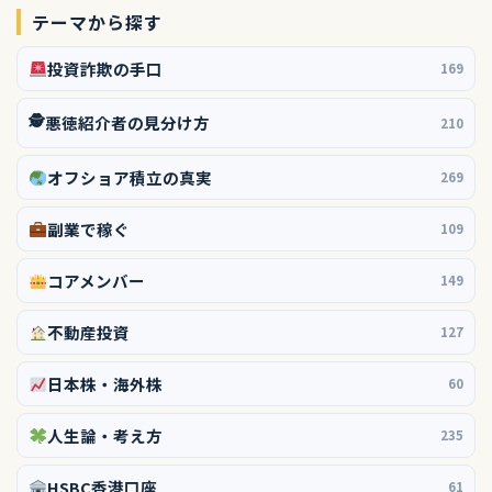
テーマから探す
投資詐欺の手口
169
🕵️
悪徳紹介者の見分け方
210
オフショア積立の真実
269
副業で稼ぐ
109
コアメンバー
149
不動産投資
127
日本株・海外株
60
人生論・考え方
235
HSBC香港口座
61