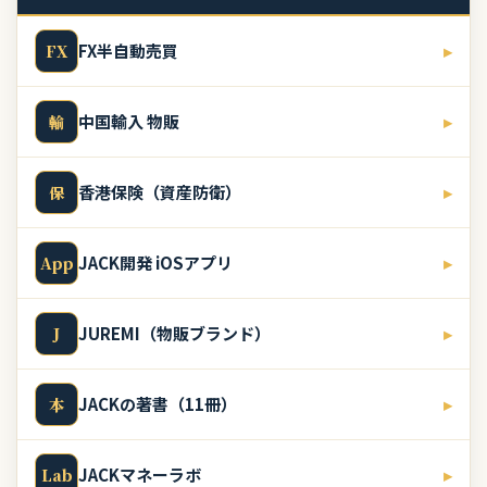
FX半自動売買
▸
FX
中国輸入 物販
▸
輸
香港保険（資産防衛）
▸
保
JACK開発 iOSアプリ
▸
App
JUREMI（物販ブランド）
▸
J
JACKの著書（11冊）
▸
本
JACKマネーラボ
▸
Lab