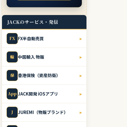
JACKのサービス・発信
FX
FX半自動売買
▸
輸
中国輸入 物販
▸
保
香港保険（資産防衛）
▸
App
JACK開発 iOSアプリ
▸
J
JUREMI（物販ブランド）
▸