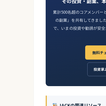
その投資・副業、
累計500名超のコアメンバー
の副業」を共有してきまし
で、いまの投資や勧誘が安全
無料チ
投資家
JACKの関連リソース