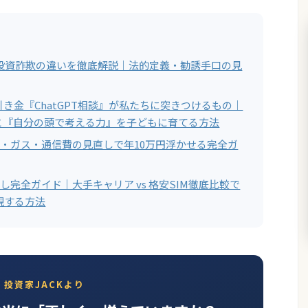
と投資詐欺の違いを徹底解説｜法的定義・勧誘手口の見
き金『ChatGPT相談』が私たちに突きつけるもの｜
と『自分の頭で考える力』を子どもに育てる方法
電気・ガス・通信費の見直しで年10万円浮かせる完全ガ
直し完全ガイド｜大手キャリア vs 格安SIM徹底比較で
現する方法
投資家JACKより