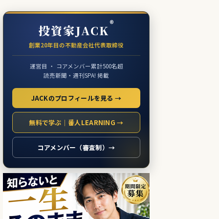
®
投資家JACK
創業20年目の不動産会社代表取締役
運営目 ・ コアメンバー累計500名超
読売新聞・週刊SPA! 掲載
JACKのプロフィールを見る →
無料で学ぶ｜番人LEARNING →
コアメンバー（審査制）→