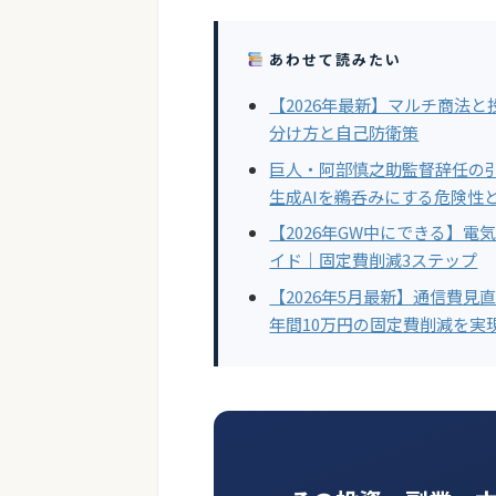
あわせて読みたい
【2026年最新】マルチ商法
分け方と自己防衛策
巨人・阿部慎之助監督辞任の引
生成AIを鵜呑みにする危険性
【2026年GW中にできる】
イド｜固定費削減3ステップ
【2026年5月最新】通信費見
年間10万円の固定費削減を実