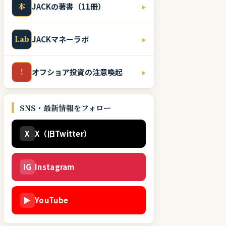
本
JACKの著書（11冊）
▸
Lab
JACKマネーラボ
▸
!
オフショア投資の注意喚起
▸
SNS・最新情報をフォロー
X
X（旧Twitter）
IG
Instagram
▶
YouTube