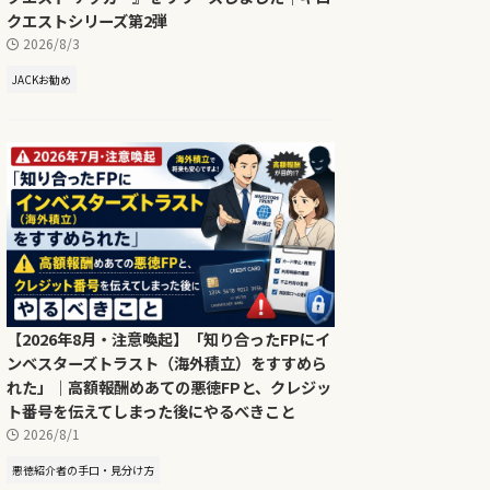
クエストシリーズ第2弾
2026/8/3
JACKお勧め
【2026年8月・注意喚起】「知り合ったFPにイ
ンベスターズトラスト（海外積立）をすすめら
れた」｜高額報酬めあての悪徳FPと、クレジッ
ト番号を伝えてしまった後にやるべきこと
2026/8/1
悪徳紹介者の手口・見分け方