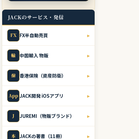
JACKのサービス・発信
FX
FX半自動売買
▸
輸
中国輸入 物販
▸
保
香港保険（資産防衛）
▸
App
JACK開発 iOSアプリ
▸
J
JUREMI（物販ブランド）
▸
本
JACKの著書（11冊）
▸