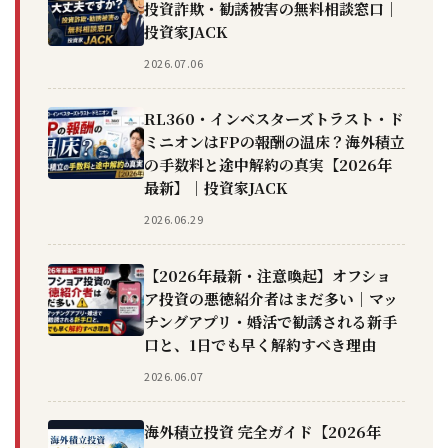
投資詐欺・勧誘被害の無料相談窓口｜
投資家JACK
2026.07.06
RL360・インベスターズトラスト・ド
ミニオンはFPの報酬の温床？海外積立
の手数料と途中解約の真実【2026年
最新】｜投資家JACK
2026.06.29
【2026年最新・注意喚起】オフショ
ア投資の悪徳紹介者はまだ多い｜マッ
チングアプリ・婚活で勧誘される新手
口と、1日でも早く解約すべき理由
2026.06.07
海外積立投資 完全ガイド【2026年