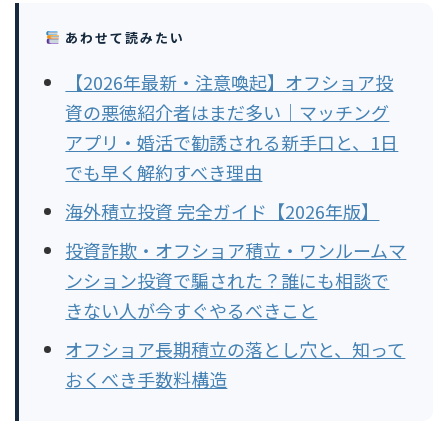
あわせて読みたい
【2026年最新・注意喚起】オフショア投
資の悪徳紹介者はまだ多い｜マッチング
アプリ・婚活で勧誘される新手口と、1日
でも早く解約すべき理由
海外積立投資 完全ガイド【2026年版】
投資詐欺・オフショア積立・ワンルームマ
ンション投資で騙された？誰にも相談で
きない人が今すぐやるべきこと
オフショア長期積立の落とし穴と、知って
おくべき手数料構造