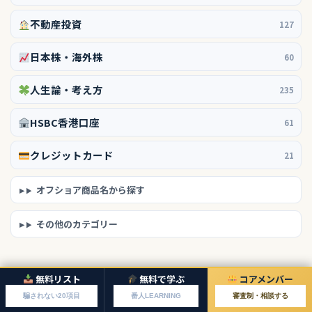
不動産投資
127
日本株・海外株
60
人生論・考え方
235
HSBC香港口座
61
クレジットカード
21
オフショア商品名から探す
その他のカテゴリー
無料リスト
無料で学ぶ
コアメンバー
騙されない20項目
番人LEARNING
審査制・相談する