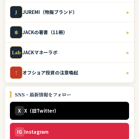
JUREMI（物販ブランド）
▸
J
JACKの著書（11冊）
▸
本
JACKマネーラボ
▸
Lab
オフショア投資の注意喚起
▸
!
SNS・最新情報をフォロー
X
X（旧Twitter）
IG
Instagram