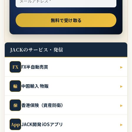
JACKのサービス・発信
FX半自動売買
▸
FX
中国輸入 物販
▸
輸
香港保険（資産防衛）
▸
保
JACK開発 iOSアプリ
▸
App