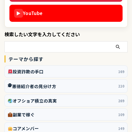
▶
YouTube
検索したい文字を入力してください
テーマから探す
投資詐欺の手口
169
🕵️
悪徳紹介者の見分け方
210
オフショア積立の真実
269
副業で稼ぐ
109
コアメンバー
149