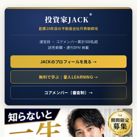
®
投資家JACK
創業20年目の不動産会社代表取締役
運営目 ・ コアメンバー累計500名超
読売新聞・週刊SPA! 掲載
JACKのプロフィールを見る →
無料で学ぶ｜番人LEARNING →
コアメンバー（審査制）→