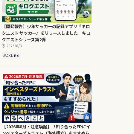
【開発報告】少年サッカーの記録アプリ『キロ
クエスト サッカー』をリリースしました｜キロ
クエストシリーズ第2弾
2026/8/3
JACKお勧め
【2026年8月・注意喚起】「知り合ったFPにイ
ンベスターズトラスト（海外積立）をすすめら