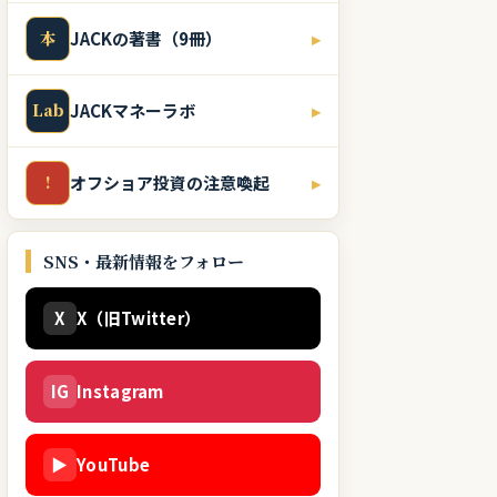
本
JACKの著書（9冊）
▸
Lab
JACKマネーラボ
▸
!
オフショア投資の注意喚起
▸
SNS・最新情報をフォロー
X
X（旧Twitter）
IG
Instagram
▶
YouTube