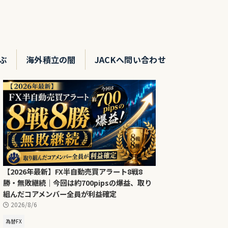
ぶ
海外積立の闇
JACKへ問い合わせ
【2026年最新】FX半自動売買アラート8戦8
勝・無敗継続｜今回は約700pipsの爆益、取り
組んだコアメンバー全員が利益確定
2026/8/6
為替FX