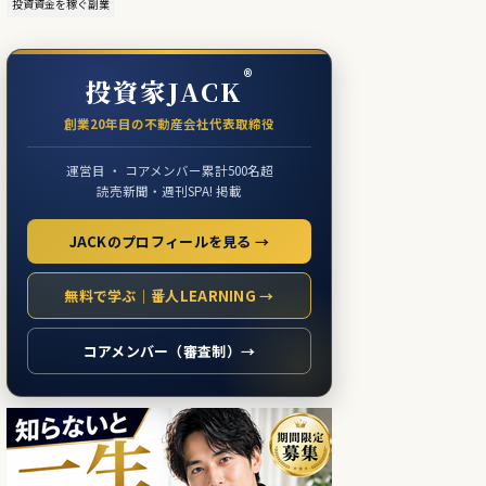
投資資金を稼ぐ副業
®
投資家JACK
創業20年目の不動産会社代表取締役
運営目 ・ コアメンバー累計500名超
読売新聞・週刊SPA! 掲載
JACKのプロフィールを見る →
無料で学ぶ｜番人LEARNING →
コアメンバー（審査制）→