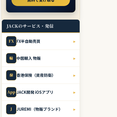
JACKのサービス・発信
FX
FX半自動売買
▸
輸
中国輸入 物販
▸
保
香港保険（資産防衛）
▸
App
JACK開発 iOSアプリ
▸
J
JUREMI（物販ブランド）
▸