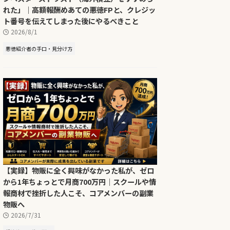
れた」｜高額報酬めあての悪徳FPと、クレジッ
ト番号を伝えてしまった後にやるべきこと
2026/8/1
悪徳紹介者の手口・見分け方
【実録】物販に全く興味がなかった私が、ゼロ
から1年ちょっとで月商700万円｜スクールや情
報商材で挫折した人こそ、コアメンバーの副業
物販へ
2026/7/31