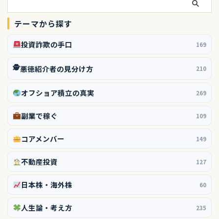
テーマから探す
投資詐欺の手口
169
🕵️
悪徳紹介者の見分け方
210
オフショア積立の真実
269
副業で稼ぐ
109
コアメンバー
149
不動産投資
127
日本株・海外株
60
人生論・考え方
235