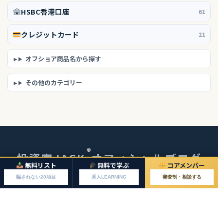
HSBC香港口座
61
クレジットカード
21
オフショア商品名から探す
その他のカテゴリー
®
投資家JACK
オフィシャルブログ
無料リスト
無料で学ぶ
コアメンバー
© 2026 投資家JACKオフィシャルブログ
騙されない20項目
番人LEARNING
審査制・相談する