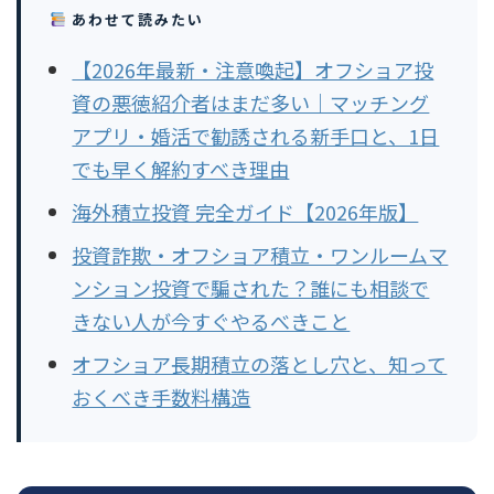
あわせて読みたい
【2026年最新・注意喚起】オフショア投
資の悪徳紹介者はまだ多い｜マッチング
アプリ・婚活で勧誘される新手口と、1日
でも早く解約すべき理由
海外積立投資 完全ガイド【2026年版】
投資詐欺・オフショア積立・ワンルームマ
ンション投資で騙された？誰にも相談で
きない人が今すぐやるべきこと
オフショア長期積立の落とし穴と、知って
おくべき手数料構造