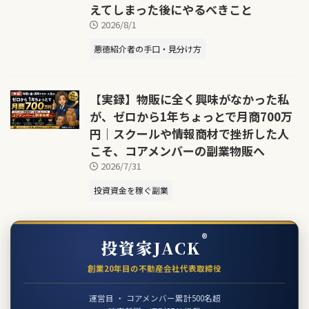
えてしまった後にやるべきこと
2026/8/1
悪徳紹介者の手口・見分け方
【実録】物販に全く興味がなかった私
が、ゼロから1年ちょっとで月商700万
円｜スクールや情報商材で挫折した人
こそ、コアメンバーの副業物販へ
2026/7/31
投資資金を稼ぐ副業
®
投資家JACK
創業20年目の不動産会社代表取締役
運営目 ・ コアメンバー累計500名超