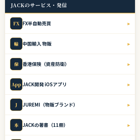
JACKのサービス・発信
FX半自動売買
▸
FX
中国輸入 物販
▸
輸
香港保険（資産防衛）
▸
保
JACK開発 iOSアプリ
▸
App
JUREMI（物販ブランド）
▸
J
JACKの著書（11冊）
▸
本