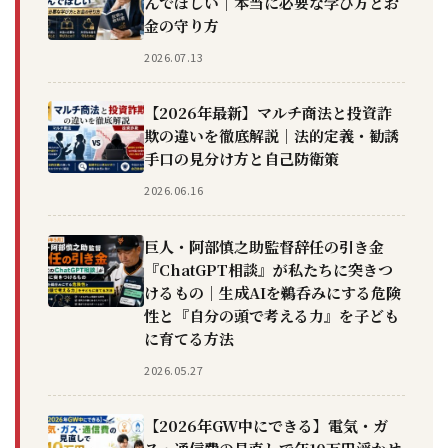
んでほしい｜本当に必要な学び方とお
金の守り方
2026.07.13
【2026年最新】マルチ商法と投資詐
欺の違いを徹底解説｜法的定義・勧誘
手口の見分け方と自己防衛策
2026.06.16
巨人・阿部慎之助監督辞任の引き金
『ChatGPT相談』が私たちに突きつ
けるもの｜生成AIを鵜呑みにする危険
性と『自分の頭で考える力』を子ども
に育てる方法
2026.05.27
【2026年GW中にできる】電気・ガ