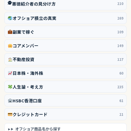
🕵️
悪徳紹介者の見分け方
210
オフショア積立の真実
269
副業で稼ぐ
109
コアメンバー
149
不動産投資
127
日本株・海外株
60
人生論・考え方
235
HSBC香港口座
61
クレジットカード
21
オフショア商品名から探す