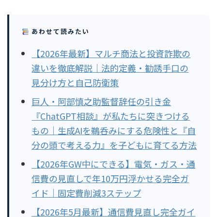
あわせて読みたい
【2026年最新】マルチ商法と投資詐欺の
違いを徹底解説｜法的定義・勧誘手口の
見分け方と自己防衛策
巨人・阿部慎之助監督辞任の引き金
『ChatGPT相談』が私たちに突きつける
もの｜生成AIを鵜呑みにする危険性と『自
分の頭で考える力』を子どもに育てる方法
【2026年GW中にできる】電気・ガス・通
信費の見直しで年10万円浮かせる完全ガ
イド｜固定費削減3ステップ
【2026年5月最新】通信費見直し完全ガイ