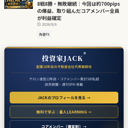
8戦8勝・無敗継続｜今回は約700pips
の爆益、取り組んだコアメンバー全員
が利益確定
2026/8/6
為替FX
®
投資家JACK
創業20年目の不動産会社代表取締役
サロン運営12年目・コアメンバー累計500名超
読売新聞・週刊SPA! 掲載
JACKのプロフィールを見る →
無料で学ぶ｜番人LEARNING →
コアメンバー（審査制）→