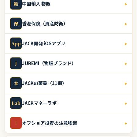
中国輸入 物販
▸
輸
香港保険（資産防衛）
▸
保
JACK開発 iOSアプリ
▸
App
JUREMI（物販ブランド）
▸
J
JACKの著書（11冊）
▸
本
JACKマネーラボ
▸
Lab
オフショア投資の注意喚起
▸
!