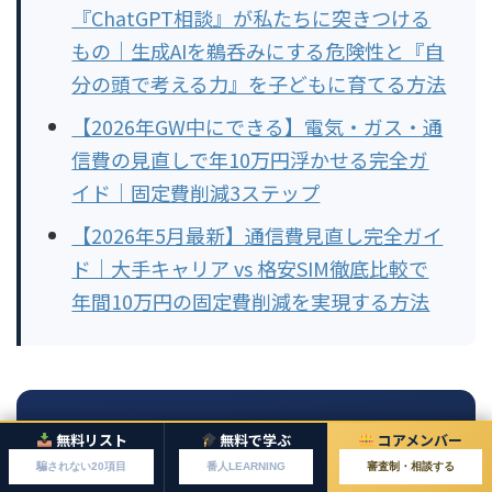
『ChatGPT相談』が私たちに突きつける
もの｜生成AIを鵜呑みにする危険性と『自
分の頭で考える力』を子どもに育てる方法
【2026年GW中にできる】電気・ガス・通
信費の見直しで年10万円浮かせる完全ガ
イド｜固定費削減3ステップ
【2026年5月最新】通信費見直し完全ガイ
ド｜大手キャリア vs 格安SIM徹底比較で
年間10万円の固定費削減を実現する方法
投資家JACKより
無料リスト
無料で学ぶ
コアメンバー
騙されない20項目
番人LEARNING
審査制・相談する
その投資・副業、本当に「正しく」増