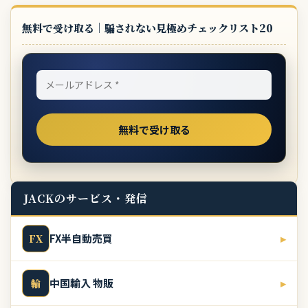
無料で受け取る｜騙されない見極めチェックリスト20
JACKのサービス・発信
FX半自動売買
▸
FX
中国輸入 物販
▸
輸