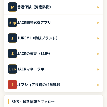
香港保険（資産防衛）
▸
保
JACK開発 iOSアプリ
▸
App
JUREMI（物販ブランド）
▸
J
JACKの著書（11冊）
▸
本
JACKマネーラボ
▸
Lab
オフショア投資の注意喚起
▸
!
SNS・最新情報をフォロー