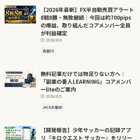
【2026年最新】FX半自動売買アラート
8戦8勝・無敗継続｜今回は約700pips
の爆益、取り組んだコアメンバー全員
が利益確定
2026/8/6
為替FX
無料記事だけでは物足りない方へ｜
「副業の番人LEARNING」コアメンバ
ーliteのご案内
2026/8/5
JACKお勧め
【開発報告】少年サッカーの記録アプ
リ『キロクエスト サッカー』をリリー