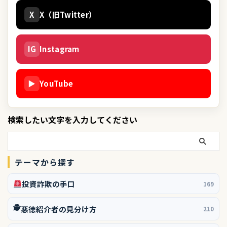
X
X（旧Twitter）
IG
Instagram
▶
YouTube
検索したい文字を入力してください
テーマから探す
投資詐欺の手口
169
🕵️
悪徳紹介者の見分け方
210