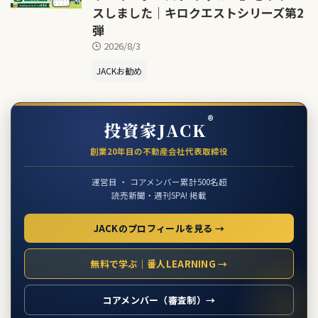
スしました｜キロクエストシリーズ第2
弾
2026/8/3
JACKお勧め
®
投資家JACK
創業20年目の不動産会社代表取締役
運営目 ・ コアメンバー累計500名超
読売新聞・週刊SPA! 掲載
JACKのプロフィールを見る →
無料で学ぶ｜番人LEARNING →
コアメンバー（審査制）→