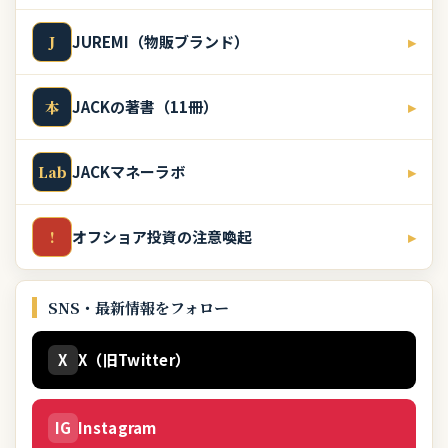
JUREMI（物販ブランド）
▸
J
JACKの著書（11冊）
▸
本
JACKマネーラボ
▸
Lab
オフショア投資の注意喚起
▸
!
SNS・最新情報をフォロー
X
X（旧Twitter）
IG
Instagram