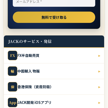
JACKのサービス・発信
FX半自動売買
▸
FX
中国輸入 物販
▸
輸
香港保険（資産防衛）
▸
保
JACK開発 iOSアプリ
▸
App