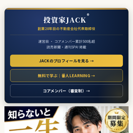
®
投資家JACK
創業20年目の不動産会社代表取締役
運営目 ・ コアメンバー累計500名超
読売新聞・週刊SPA! 掲載
JACKのプロフィールを見る →
無料で学ぶ｜番人LEARNING →
コアメンバー（審査制）→