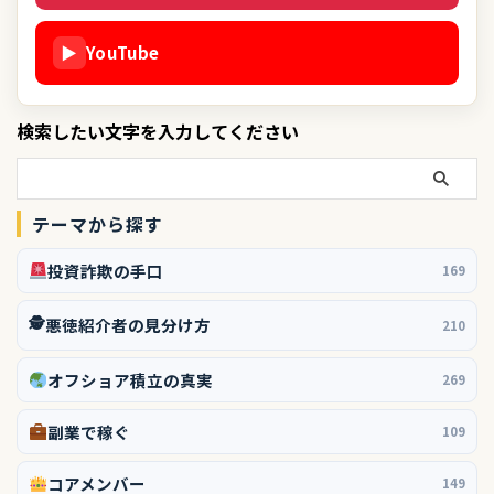
▶
YouTube
検索したい文字を入力してください
テーマから探す
投資詐欺の手口
169
🕵️
悪徳紹介者の見分け方
210
オフショア積立の真実
269
副業で稼ぐ
109
コアメンバー
149