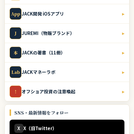
JACK開発 iOSアプリ
▸
App
JUREMI（物販ブランド）
▸
J
JACKの著書（11冊）
▸
本
JACKマネーラボ
▸
Lab
オフショア投資の注意喚起
▸
!
SNS・最新情報をフォロー
X
X（旧Twitter）