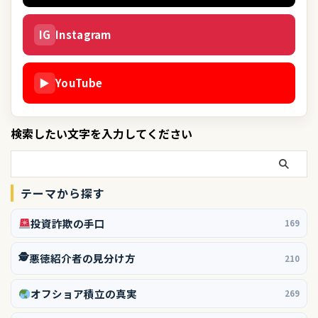
IG
Instagram
▶
YouTube
検索したい文字を入力してください
テーマから探す
投資詐欺の手口
169
🕵️
悪徳紹介者の見分け方
210
オフショア積立の真実
269