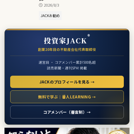
2026/8/3
JACKお勧め
®
投資家JACK
創業20年目の不動産会社代表取締役
運営目 ・ コアメンバー累計500名超
読売新聞・週刊SPA! 掲載
JACKのプロフィールを見る →
無料で学ぶ｜番人LEARNING →
コアメンバー（審査制）→