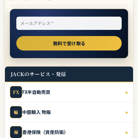
JACKのサービス・発信
FX半自動売買
▸
FX
中国輸入 物販
▸
輸
香港保険（資産防衛）
▸
保