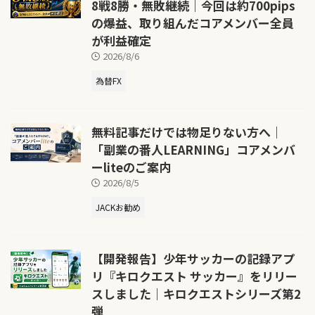
8戦8勝・無敗継続｜今回は約700pips
の爆益、取り組んだコアメンバー全員
が利益確定
2026/8/6
為替FX
無料記事だけでは物足りない方へ｜
「副業の番人LEARNING」コアメンバ
ーliteのご案内
2026/8/5
JACKお勧め
【開発報告】少年サッカーの記録アプ
リ『キロクエスト サッカー』をリリー
スしました｜キロクエストシリーズ第2
弾