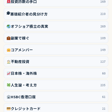
投資詐欺の手口
169
🕵️
悪徳紹介者の見分け方
210
オフショア積立の真実
269
副業で稼ぐ
109
コアメンバー
149
不動産投資
127
日本株・海外株
60
人生論・考え方
235
HSBC香港口座
61
クレジットカード
21