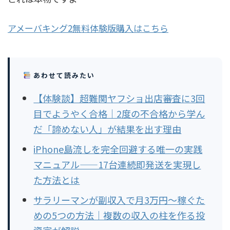
アメーバキング2無料体験版購入はこちら
あわせて読みたい
【体験談】超難関ヤフショ出店審査に3回
目でようやく合格｜2度の不合格から学ん
だ「諦めない人」が結果を出す理由
iPhone島流しを完全回避する唯一の実践
マニュアル——17台連続即発送を実現し
た方法とは
サラリーマンが副収入で月3万円〜稼ぐた
めの5つの方法｜複数の収入の柱を作る投