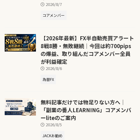
2026/8/7
コアメンバー
【2026年最新】FX半自動売買アラート
8戦8勝・無敗継続｜今回は約700pips
の爆益、取り組んだコアメンバー全員
が利益確定
2026/8/6
為替FX
無料記事だけでは物足りない方へ｜
「副業の番人LEARNING」コアメンバ
ーliteのご案内
2026/8/5
JACKお勧め