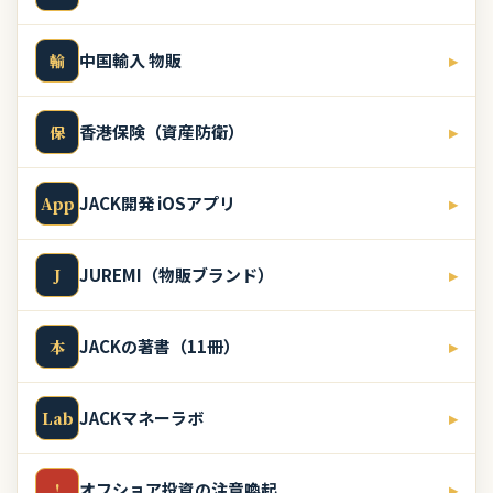
中国輸入 物販
▸
輸
香港保険（資産防衛）
▸
保
JACK開発 iOSアプリ
▸
App
JUREMI（物販ブランド）
▸
J
JACKの著書（11冊）
▸
本
JACKマネーラボ
▸
Lab
オフショア投資の注意喚起
▸
!