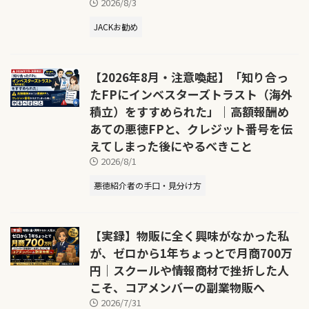
2026/8/3
JACKお勧め
【2026年8月・注意喚起】「知り合っ
たFPにインベスターズトラスト（海外
積立）をすすめられた」｜高額報酬め
あての悪徳FPと、クレジット番号を伝
えてしまった後にやるべきこと
2026/8/1
悪徳紹介者の手口・見分け方
【実録】物販に全く興味がなかった私
が、ゼロから1年ちょっとで月商700万
円｜スクールや情報商材で挫折した人
こそ、コアメンバーの副業物販へ
2026/7/31