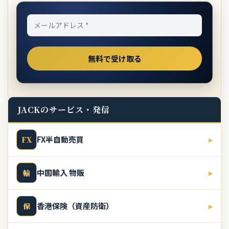
JACKのサービス・発信
FX半自動売買
▸
FX
中国輸入 物販
▸
輸
香港保険（資産防衛）
▸
保