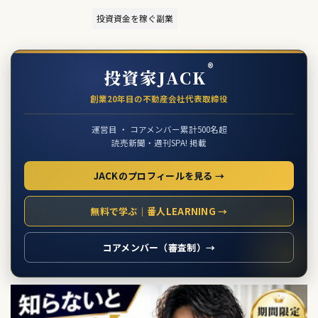
投資資金を稼ぐ副業
®
投資家JACK
創業20年目の不動産会社代表取締役
運営目 ・ コアメンバー累計500名超
読売新聞・週刊SPA! 掲載
JACKのプロフィールを見る →
無料で学ぶ｜番人LEARNING →
コアメンバー（審査制）→