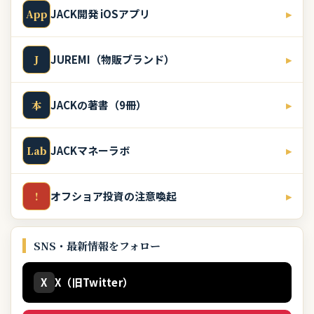
JACK開発 iOSアプリ
▸
App
JUREMI（物販ブランド）
▸
J
JACKの著書（9冊）
▸
本
JACKマネーラボ
▸
Lab
オフショア投資の注意喚起
▸
!
SNS・最新情報をフォロー
X
X（旧Twitter）