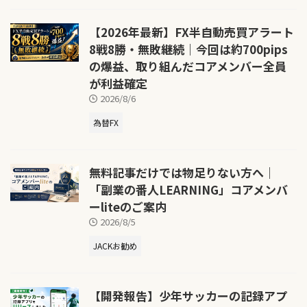
【2026年最新】FX半自動売買アラート
8戦8勝・無敗継続｜今回は約700pips
の爆益、取り組んだコアメンバー全員
が利益確定
2026/8/6
為替FX
無料記事だけでは物足りない方へ｜
「副業の番人LEARNING」コアメンバ
ーliteのご案内
2026/8/5
JACKお勧め
【開発報告】少年サッカーの記録アプ