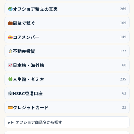
オフショア積立の真実
269
副業で稼ぐ
109
コアメンバー
149
不動産投資
127
日本株・海外株
60
人生論・考え方
235
HSBC香港口座
61
クレジットカード
21
オフショア商品名から探す