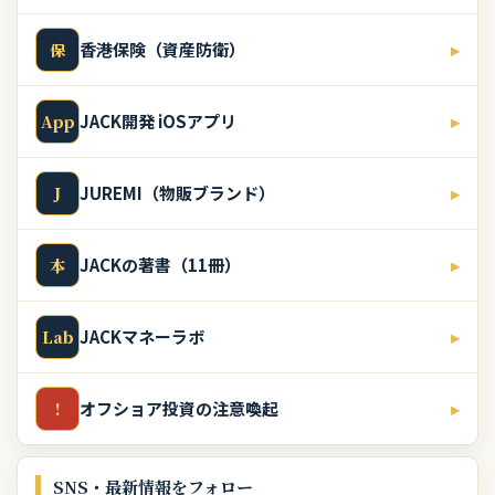
香港保険（資産防衛）
▸
保
JACK開発 iOSアプリ
▸
App
JUREMI（物販ブランド）
▸
J
JACKの著書（11冊）
▸
本
JACKマネーラボ
▸
Lab
オフショア投資の注意喚起
▸
!
SNS・最新情報をフォロー