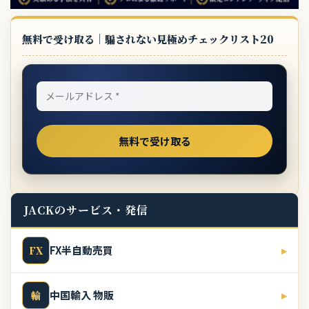
無料で受け取る｜騙されない見極めチェックリスト20
JACKのサービス・発信
FX半自動売買
▸
FX
中国輸入 物販
▸
輸