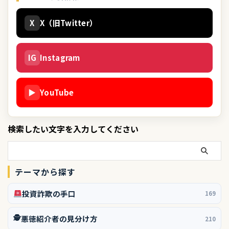
X
X（旧Twitter）
IG
Instagram
▶
YouTube
検索したい文字を入力してください
テーマから探す
投資詐欺の手口
169
🕵️
悪徳紹介者の見分け方
210