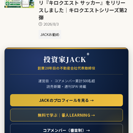
リ『キロクエスト サッカー』をリリー
スしました｜キロクエストシリーズ第2
弾
2026/8/3
JACKお勧め
®
投資家JACK
創業20年目の不動産会社代表取締役
運営目 ・ コアメンバー累計500名超
読売新聞・週刊SPA! 掲載
JACKのプロフィールを見る →
無料で学ぶ｜番人LEARNING →
コアメンバー（審査制）→