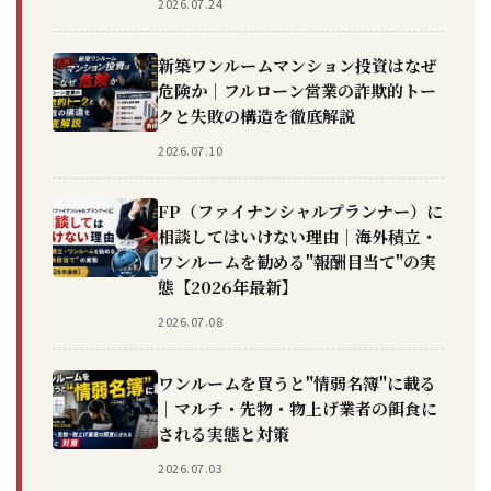
2026.07.24
新築ワンルームマンション投資はなぜ
危険か｜フルローン営業の詐欺的トー
クと失敗の構造を徹底解説
2026.07.10
FP（ファイナンシャルプランナー）に
相談してはいけない理由｜海外積立・
ワンルームを勧める"報酬目当て"の実
態【2026年最新】
2026.07.08
ワンルームを買うと"情弱名簿"に載る
｜マルチ・先物・物上げ業者の餌食に
される実態と対策
2026.07.03