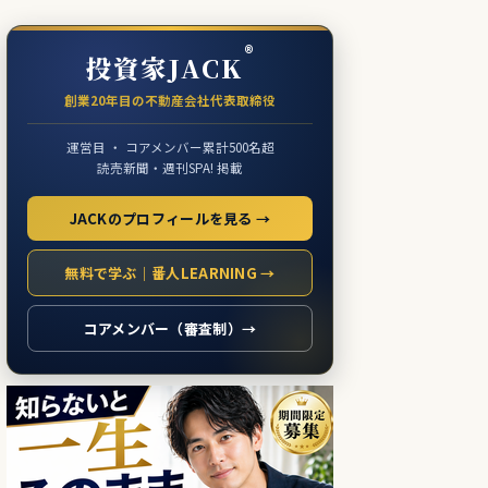
®
投資家JACK
創業20年目の不動産会社代表取締役
運営目 ・ コアメンバー累計500名超
読売新聞・週刊SPA! 掲載
JACKのプロフィールを見る →
無料で学ぶ｜番人LEARNING →
コアメンバー（審査制）→