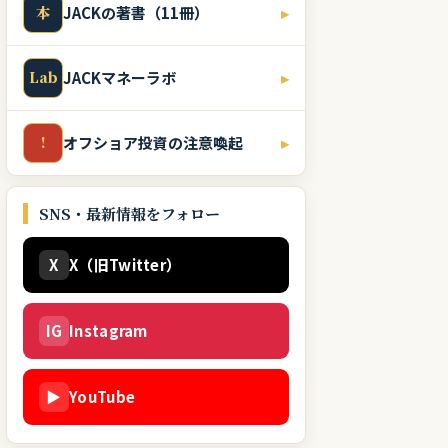
本
JACKの著書（11冊）
▸
Lab
JACKマネーラボ
▸
!
オフショア投資の注意喚起
▸
SNS・最新情報をフォロー
X
X（旧Twitter）
IG
Instagram
▶
YouTube