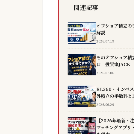
関連記事
オフショア積立の
解説
2026.07.19
そのオフショア積
口｜投資家JACK
2026.07.06
RL360・インベ
外積立の手数料と途
2026.06.29
【2026年最新
マッチングアプリ