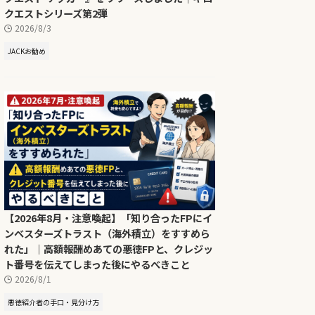
クエストシリーズ第2弾
2026/8/3
JACKお勧め
【2026年8月・注意喚起】「知り合ったFPにイ
ンベスターズトラスト（海外積立）をすすめら
れた」｜高額報酬めあての悪徳FPと、クレジッ
ト番号を伝えてしまった後にやるべきこと
2026/8/1
悪徳紹介者の手口・見分け方