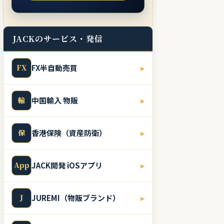
JACKのサービス・発信
FX
FX半自動売買
▸
輸
中国輸入 物販
▸
保
香港保険（資産防衛）
▸
App
JACK開発 iOSアプリ
▸
J
JUREMI（物販ブランド）
▸