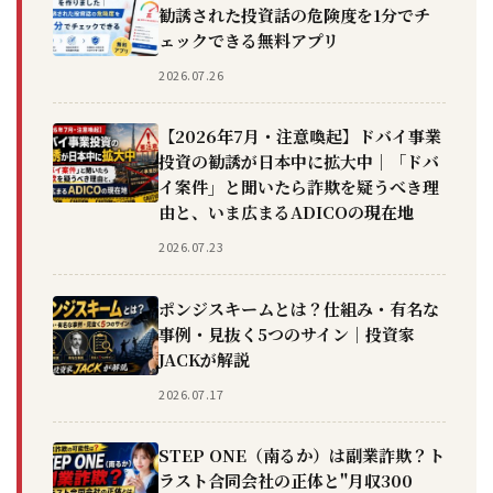
勧誘された投資話の危険度を1分でチ
ェックできる無料アプリ
2026.07.26
【2026年7月・注意喚起】ドバイ事業
投資の勧誘が日本中に拡大中｜「ドバ
イ案件」と聞いたら詐欺を疑うべき理
由と、いま広まるADICOの現在地
2026.07.23
ポンジスキームとは？仕組み・有名な
事例・見抜く5つのサイン｜投資家
JACKが解説
2026.07.17
STEP ONE（南るか）は副業詐欺？ト
ラスト合同会社の正体と"月収300