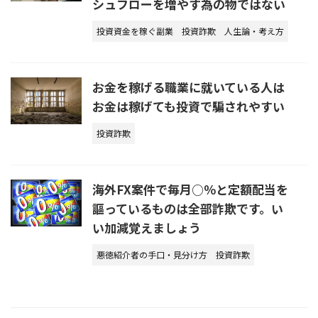
シュフローを増やす為の物ではない
投資資金を稼ぐ副業
投資詐欺
人生論・考え方
お金を稼げる職業に就いている人は
お金は稼げても投資で騙されやすい
投資詐欺
海外FX案件で毎月○％と定額配当を
謳っているものは全部詐欺です。い
い加減覚えましょう
悪徳紹介者の手口・見分け方
投資詐欺