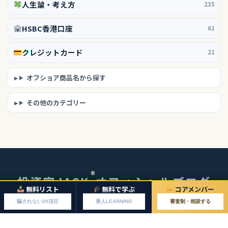
人生論・考え方
235
HSBC香港口座
61
クレジットカード
21
オフショア商品名から探す
その他のカテゴリー
®
投資家JACK
オフィシャルブログ
無料リスト
無料で学ぶ
コアメンバー
© 2026 投資家JACKオフィシャルブログ
騙されない20項目
番人LEARNING
審査制・相談する