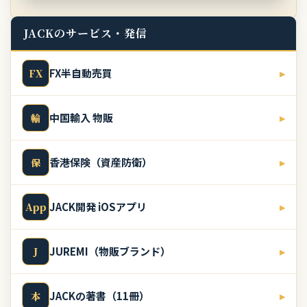
JACKのサービス・発信
FX半自動売買
▸
FX
中国輸入 物販
▸
輸
香港保険（資産防衛）
▸
保
JACK開発 iOSアプリ
▸
App
JUREMI（物販ブランド）
▸
J
JACKの著書（11冊）
▸
本