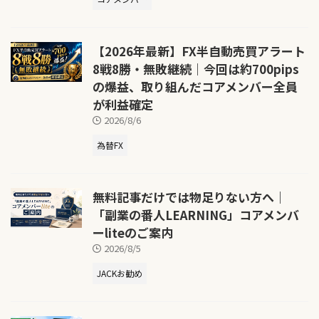
【2026年最新】FX半自動売買アラート
8戦8勝・無敗継続｜今回は約700pips
の爆益、取り組んだコアメンバー全員
が利益確定
2026/8/6
為替FX
無料記事だけでは物足りない方へ｜
「副業の番人LEARNING」コアメンバ
ーliteのご案内
2026/8/5
JACKお勧め