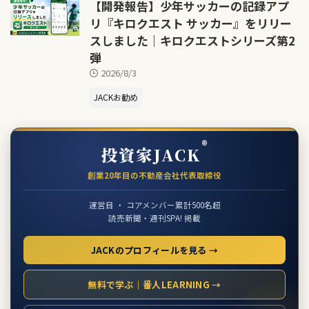
【開発報告】少年サッカーの記録アプ
リ『キロクエスト サッカー』をリリー
スしました｜キロクエストシリーズ第2
弾
2026/8/3
JACKお勧め
®
投資家JACK
創業20年目の不動産会社代表取締役
運営目 ・ コアメンバー累計500名超
読売新聞・週刊SPA! 掲載
JACKのプロフィールを見る →
無料で学ぶ｜番人LEARNING →