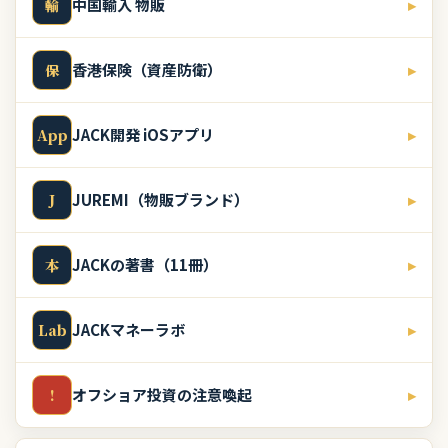
中国輸入 物販
▸
輸
香港保険（資産防衛）
▸
保
JACK開発 iOSアプリ
▸
App
JUREMI（物販ブランド）
▸
J
JACKの著書（11冊）
▸
本
JACKマネーラボ
▸
Lab
オフショア投資の注意喚起
▸
!