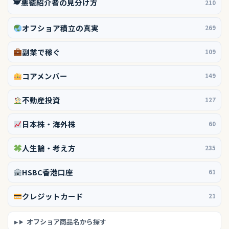
🕵️
悪徳紹介者の見分け方
210
オフショア積立の真実
269
副業で稼ぐ
109
コアメンバー
149
不動産投資
127
日本株・海外株
60
人生論・考え方
235
HSBC香港口座
61
クレジットカード
21
オフショア商品名から探す