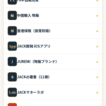
中国輸入 物販
▸
輸
香港保険（資産防衛）
▸
保
JACK開発 iOSアプリ
▸
App
JUREMI（物販ブランド）
▸
J
JACKの著書（11冊）
▸
本
JACKマネーラボ
▸
Lab