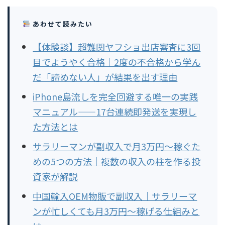
あわせて読みたい
【体験談】超難関ヤフショ出店審査に3回
目でようやく合格｜2度の不合格から学ん
だ「諦めない人」が結果を出す理由
iPhone島流しを完全回避する唯一の実践
マニュアル——17台連続即発送を実現し
た方法とは
サラリーマンが副収入で月3万円〜稼ぐた
めの5つの方法｜複数の収入の柱を作る投
資家が解説
中国輸入OEM物販で副収入｜サラリーマ
ンが忙しくても月3万円〜稼げる仕組みと