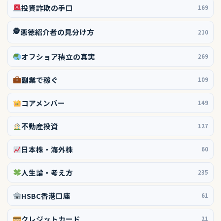
投資詐欺の手口
169
🕵️
悪徳紹介者の見分け方
210
オフショア積立の真実
269
副業で稼ぐ
109
コアメンバー
149
不動産投資
127
日本株・海外株
60
人生論・考え方
235
HSBC香港口座
61
クレジットカード
21