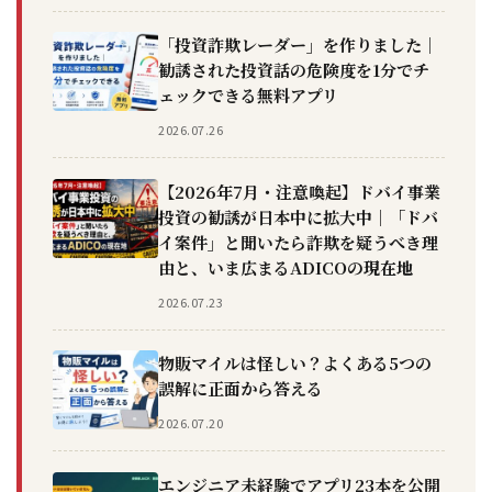
「投資詐欺レーダー」を作りました｜
勧誘された投資話の危険度を1分でチ
ェックできる無料アプリ
2026.07.26
【2026年7月・注意喚起】ドバイ事業
投資の勧誘が日本中に拡大中｜「ドバ
イ案件」と聞いたら詐欺を疑うべき理
由と、いま広まるADICOの現在地
2026.07.23
物販マイルは怪しい？よくある5つの
誤解に正面から答える
2026.07.20
エンジニア未経験でアプリ23本を公開