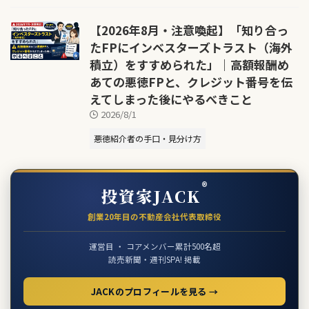
【2026年8月・注意喚起】「知り合っ
たFPにインベスターズトラスト（海外
積立）をすすめられた」｜高額報酬め
あての悪徳FPと、クレジット番号を伝
えてしまった後にやるべきこと
2026/8/1
悪徳紹介者の手口・見分け方
®
投資家JACK
創業20年目の不動産会社代表取締役
運営目 ・ コアメンバー累計500名超
読売新聞・週刊SPA! 掲載
JACKのプロフィールを見る →