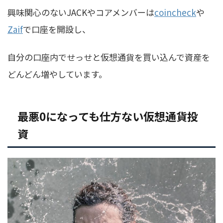
興味関心のないJACKやコアメンバーは
coincheck
や
Zaif
で口座を開設し、
自分の口座内でせっせと仮想通貨を買い込んで資産を
どんどん増やしています。
最悪0になっても仕方ない仮想通貨投
資