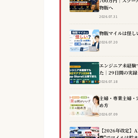
700万円｜スク
物販へ
2026.07.31
物販マイルは怪し
2026.07.20
エンジニア未経験
た｜29日間の実録
2026.07.18
主婦・専業主婦・
め方
2026.07.09
【2026年改定】A
費"でマイルは貯