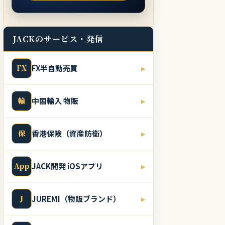
JACKのサービス・発信
FX
FX半自動売買
▸
輸
中国輸入 物販
▸
保
香港保険（資産防衛）
▸
App
JACK開発 iOSアプリ
▸
J
JUREMI（物販ブランド）
▸