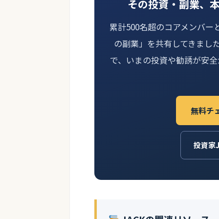
その投資・副業、
累計500名超のコアメンバー
の副業」を共有してきまし
で、いまの投資や勧誘が安全
無料チ
投資家