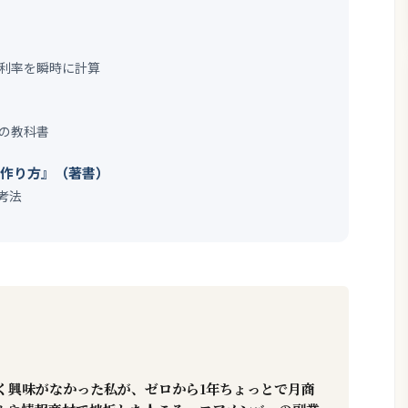
）
利率を瞬時に計算
）
の教科書
の作り方』（著書）
考法
く興味がなかった私が、ゼロから1年ちょっとで月商