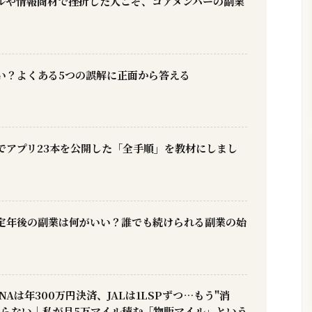
ールや情報商材で挫折した人こそ、コアメンバーの副業
い？よくある5つの誤解に正面から答える
でアプリ23本を公開した「全手順」を教材にしまし
定年後の副業は何がいい？誰でも続けられる副業の始
NAは年300万円決済、JALは1LSPずつ…もう"消
まらない｜私が月5万マイル積む「物販マイル」という