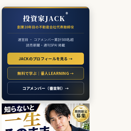
®
投資家JACK
創業20年目の不動産会社代表取締役
運営目 ・ コアメンバー累計500名超
読売新聞・週刊SPA! 掲載
JACKのプロフィールを見る →
無料で学ぶ｜番人LEARNING →
コアメンバー（審査制）→