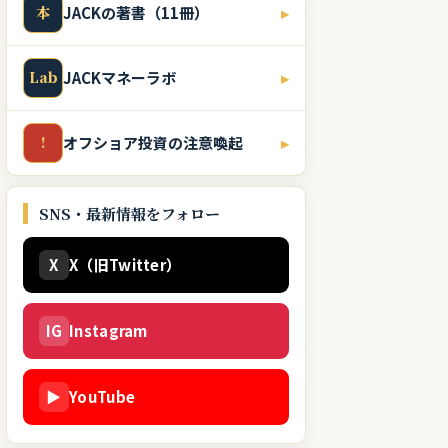
本
JACKの著書（11冊）
▸
Lab
JACKマネーラボ
▸
!
オフショア投資の注意喚起
▸
SNS・最新情報をフォロー
X
X（旧Twitter）
IG
Instagram
▶
YouTube