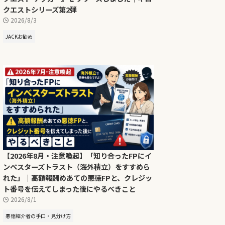
クエストシリーズ第2弾
2026/8/3
JACKお勧め
【2026年8月・注意喚起】「知り合ったFPにイ
ンベスターズトラスト（海外積立）をすすめら
れた」｜高額報酬めあての悪徳FPと、クレジッ
ト番号を伝えてしまった後にやるべきこと
2026/8/1
悪徳紹介者の手口・見分け方