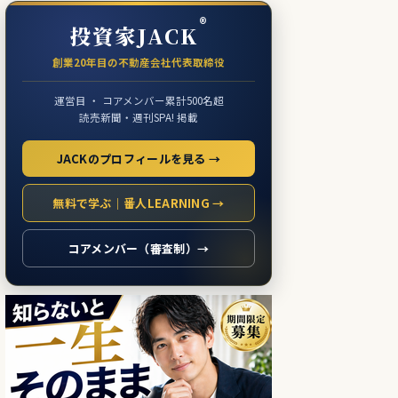
®
投資家JACK
創業20年目の不動産会社代表取締役
運営目 ・ コアメンバー累計500名超
読売新聞・週刊SPA! 掲載
JACKのプロフィールを見る →
無料で学ぶ｜番人LEARNING →
コアメンバー（審査制）→