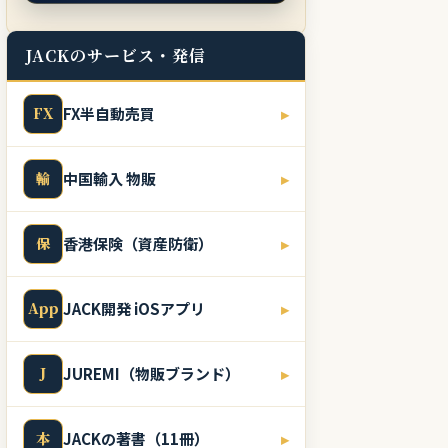
JACKのサービス・発信
FX
FX半自動売買
▸
輸
中国輸入 物販
▸
保
香港保険（資産防衛）
▸
App
JACK開発 iOSアプリ
▸
J
JUREMI（物販ブランド）
▸
本
JACKの著書（11冊）
▸