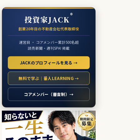
®
投資家JACK
創業20年目の不動産会社代表取締役
運営目 ・ コアメンバー累計500名超
読売新聞・週刊SPA! 掲載
JACKのプロフィールを見る →
無料で学ぶ｜番人LEARNING →
コアメンバー（審査制）→