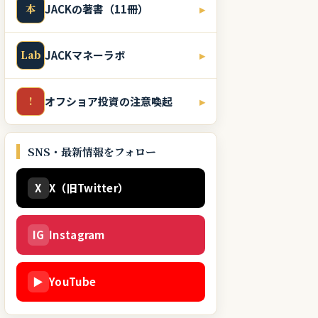
本
JACKの著書（11冊）
▸
Lab
JACKマネーラボ
▸
!
オフショア投資の注意喚起
▸
SNS・最新情報をフォロー
X
X（旧Twitter）
IG
Instagram
▶
YouTube