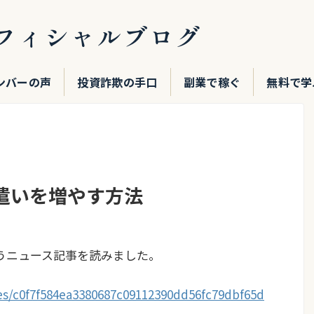
フィシャルブログ
ンバーの声
投資詐欺の手口
副業で稼ぐ
無料で学
遣いを増やす方法
うニュース記事を読みました。
cles/c0f7f584ea3380687c09112390dd56fc79dbf65d