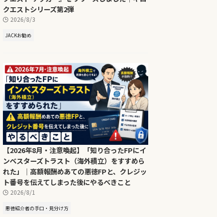
クエストシリーズ第2弾
2026/8/3
JACKお勧め
【2026年8月・注意喚起】「知り合ったFPにイ
ンベスターズトラスト（海外積立）をすすめら
れた」｜高額報酬めあての悪徳FPと、クレジッ
ト番号を伝えてしまった後にやるべきこと
2026/8/1
悪徳紹介者の手口・見分け方