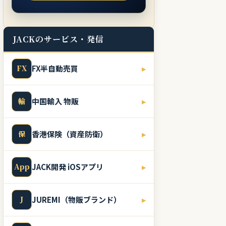
JACKのサービス・発信
FX
FX半自動売買
▸
輸
中国輸入 物販
▸
保
香港保険（資産防衛）
▸
App
JACK開発 iOSアプリ
▸
J
JUREMI（物販ブランド）
▸