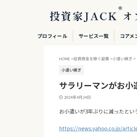
®
投資家JACK
オ
プロフィール
サービス一覧
コアメ
HOME
>
投資資金を稼ぐ副業
>
小遣い稼ぎ
>
小遣い稼ぎ
サラリーマンがお小
2024年4月24日
お小遣いが3年ぶりに減った
とい
https://news.yahoo.co.jp/arti