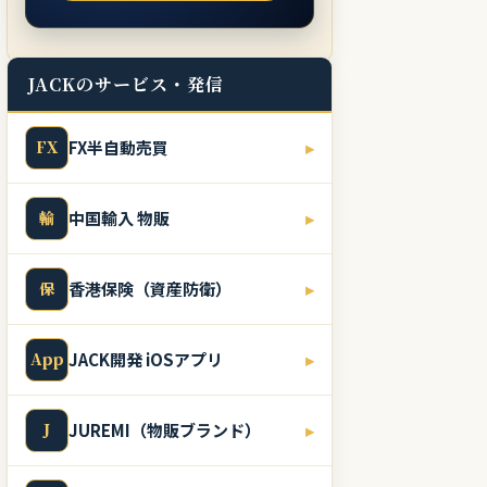
JACKのサービス・発信
FX
FX半自動売買
▸
輸
中国輸入 物販
▸
保
香港保険（資産防衛）
▸
App
JACK開発 iOSアプリ
▸
J
JUREMI（物販ブランド）
▸