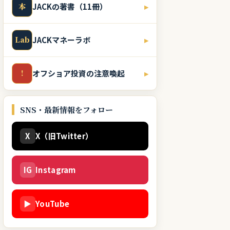
本
JACKの著書（11冊）
▸
Lab
JACKマネーラボ
▸
!
オフショア投資の注意喚起
▸
SNS・最新情報をフォロー
X
X（旧Twitter）
IG
Instagram
▶
YouTube