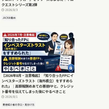
クエストシリーズ第2弾
2026/8/3
JACKお勧め
【2026年8月・注意喚起】「知り合ったFPにイ
ンベスターズトラスト（海外積立）をすすめら
れた」｜高額報酬めあての悪徳FPと、クレジッ
ト番号を伝えてしまった後にやるべきこと
2026/8/1
悪徳紹介者の手口・見分け方