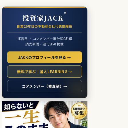
®
投資家JACK
創業20年目の不動産会社代表取締役
運営目 ・ コアメンバー累計500名超
読売新聞・週刊SPA! 掲載
JACKのプロフィールを見る →
無料で学ぶ｜番人LEARNING →
コアメンバー（審査制）→