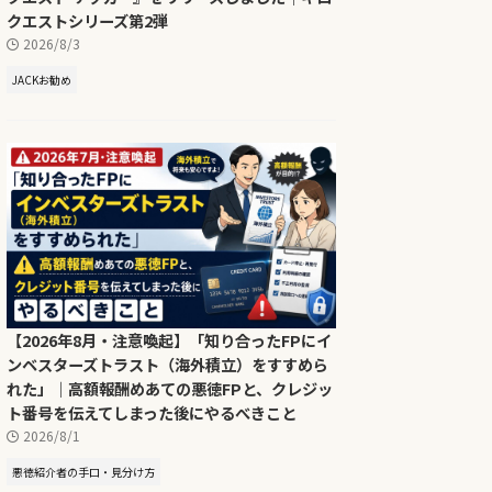
クエストシリーズ第2弾
2026/8/3
JACKお勧め
【2026年8月・注意喚起】「知り合ったFPにイ
ンベスターズトラスト（海外積立）をすすめら
れた」｜高額報酬めあての悪徳FPと、クレジッ
ト番号を伝えてしまった後にやるべきこと
2026/8/1
悪徳紹介者の手口・見分け方