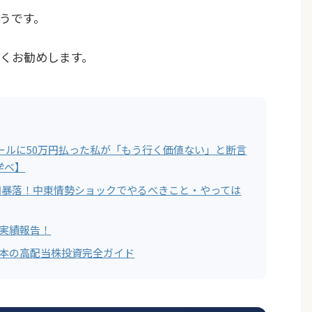
うです。
くお勧めします。
ールに50万円払った私が「もう行く価値ない」と断言
学べ】
00円暴落！中東情勢ショックでやるべきこと・やっては
ド実績報告！
日本の高配当株投資完全ガイド