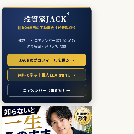
®
投資家JACK
創業20年目の不動産会社代表取締役
運営目 ・ コアメンバー累計500名超
読売新聞・週刊SPA! 掲載
JACKのプロフィールを見る →
無料で学ぶ｜番人LEARNING →
コアメンバー（審査制）→