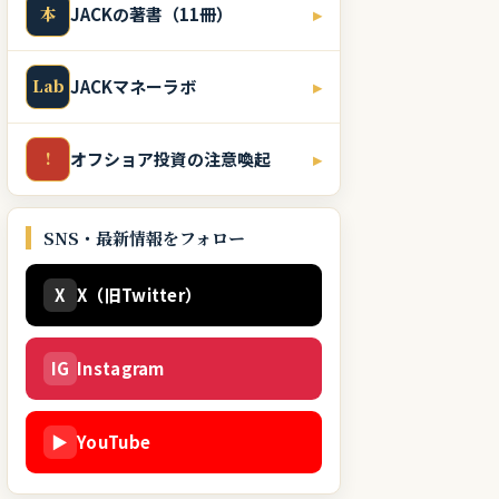
本
JACKの著書（11冊）
▸
Lab
JACKマネーラボ
▸
!
オフショア投資の注意喚起
▸
SNS・最新情報をフォロー
X
X（旧Twitter）
IG
Instagram
▶
YouTube