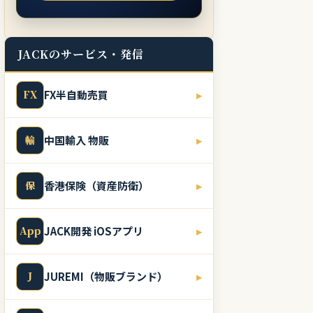
JACKのサービス・発信
FX
FX半自動売買
▸
輸
中国輸入 物販
▸
保
香港保険（資産防衛）
▸
App
JACK開発 iOSアプリ
▸
J
JUREMI（物販ブランド）
▸