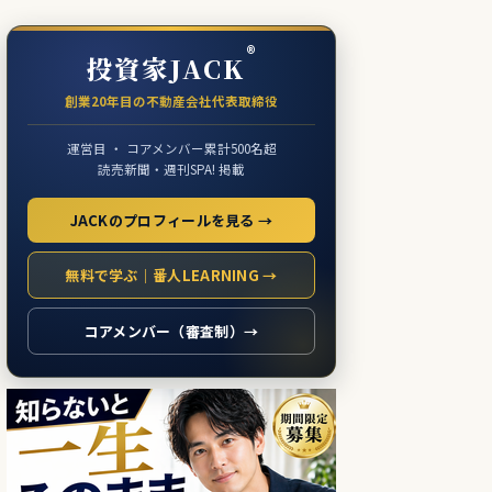
®
投資家JACK
創業20年目の不動産会社代表取締役
運営目 ・ コアメンバー累計500名超
読売新聞・週刊SPA! 掲載
JACKのプロフィールを見る →
無料で学ぶ｜番人LEARNING →
コアメンバー（審査制）→