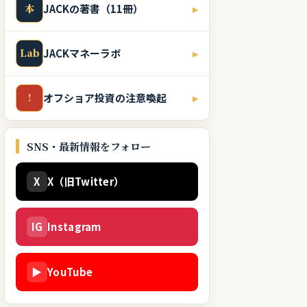
本
JACKの著書（11冊）
▸
Lab
JACKマネーラボ
▸
!
オフショア投資の注意喚起
▸
SNS・最新情報をフォロー
X
X（旧Twitter）
IG
Instagram
▶
YouTube