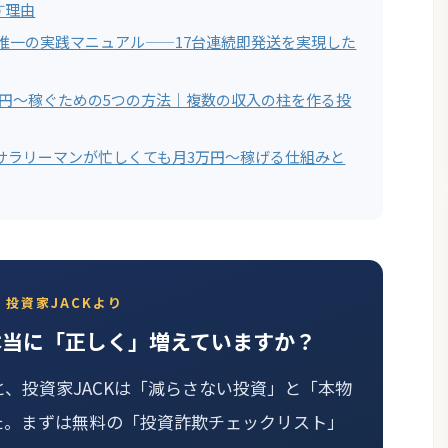
す理由
する唯一の実践マニュアル——17台連続即発送を実現した
万円〜稼ぐための5つの方法｜複数の収入の柱を作る投
サラリーマンが忙しくても月3万円〜稼げる仕組みと
投資家JACKより
本当に「正しく」増えていますか？
と、投資家JACKは「減らさない投資」と「本物
た。まずは無料の「投資詐欺チェックリスト」