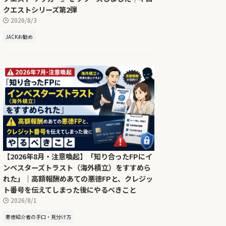
クエストシリーズ第2弾
2026/8/3
JACKお勧め
【2026年8月・注意喚起】「知り合ったFPにイ
ンベスターズトラスト（海外積立）をすすめら
れた」｜高額報酬めあての悪徳FPと、クレジッ
ト番号を伝えてしまった後にやるべきこと
2026/8/1
悪徳紹介者の手口・見分け方