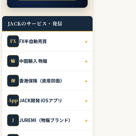
JACKのサービス・発信
FX
FX半自動売買
▸
輸
中国輸入 物販
▸
保
香港保険（資産防衛）
▸
App
JACK開発 iOSアプリ
▸
J
JUREMI（物販ブランド）
▸