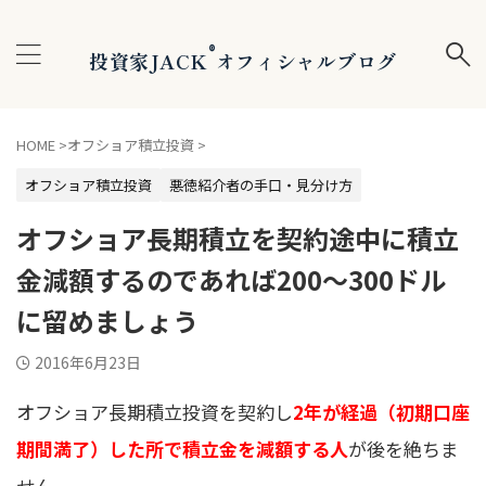
®
投資家JACK
オフィシャルブログ
HOME
>
オフショア積立投資
>
オフショア積立投資
悪徳紹介者の手口・見分け方
オフショア長期積立を契約途中に積立
金減額するのであれば200〜300ドル
に留めましょう
2016年6月23日
オフショア長期積立投資を契約し
2年が経過（初期口座
期間満了）した所で積立金を減額する人
が後を絶ちま
せん。