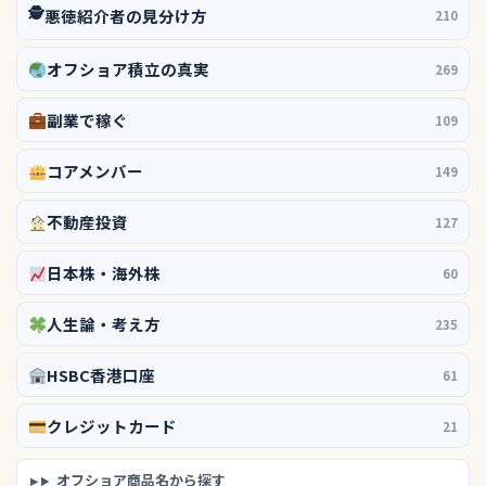
🕵️
悪徳紹介者の見分け方
210
オフショア積立の真実
269
副業で稼ぐ
109
コアメンバー
149
不動産投資
127
日本株・海外株
60
人生論・考え方
235
HSBC香港口座
61
クレジットカード
21
オフショア商品名から探す