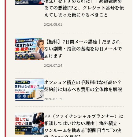
積立）をすすめられた」｜高額報酬め
あての悪徳FPと、クレジット番号を伝
えてしまった後にやるべきこと
2026.08.01
【無料】7日間メール講座｜だまされ
ない副業・投資の基礎を毎日メールで
届けます
2026.07.24
オフショア積立の手数料はなぜ高い？
契約前に知るべき費用の全体像を解説
2026.07.19
FP（ファイナンシャルプランナー）に
相談してはいけない理由｜海外積立・
ワンルームを勧める"報酬目当て"の実