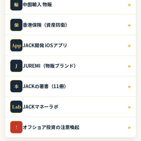
中国輸入 物販
▸
輸
香港保険（資産防衛）
▸
保
JACK開発 iOSアプリ
▸
App
JUREMI（物販ブランド）
▸
J
JACKの著書（11冊）
▸
本
JACKマネーラボ
▸
Lab
オフショア投資の注意喚起
▸
!