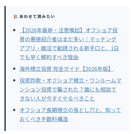
あわせて読みたい
【2026年最新・注意喚起】オフショア投
資の悪徳紹介者はまだ多い｜マッチング
アプリ・婚活で勧誘される新手口と、1日
でも早く解約すべき理由
海外積立投資 完全ガイド【2026年版】
投資詐欺・オフショア積立・ワンルームマ
ンション投資で騙された？誰にも相談で
きない人が今すぐやるべきこと
オフショア長期積立の落とし穴と、知って
おくべき手数料構造