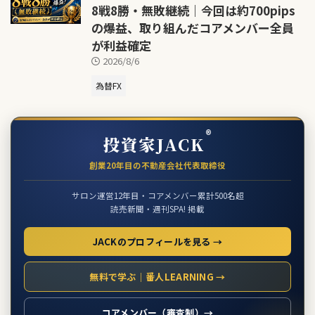
8戦8勝・無敗継続｜今回は約700pips
の爆益、取り組んだコアメンバー全員
が利益確定
2026/8/6
為替FX
®
投資家JACK
創業20年目の不動産会社代表取締役
サロン運営12年目・コアメンバー累計500名超
読売新聞・週刊SPA! 掲載
JACKのプロフィールを見る →
無料で学ぶ｜番人LEARNING →
コアメンバー（審査制）→