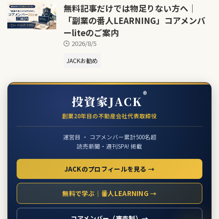
無料記事だけでは物足りない方へ｜
「副業の番人LEARNING」コアメンバ
ーliteのご案内
2026/8/5
JACKお勧め
®
投資家JACK
創業20年目の不動産会社代表取締役
運営目 ・ コアメンバー累計500名超
読売新聞・週刊SPA! 掲載
JACKのプロフィールを見る →
無料で学ぶ｜番人LEARNING →
コアメンバー（審査制）→