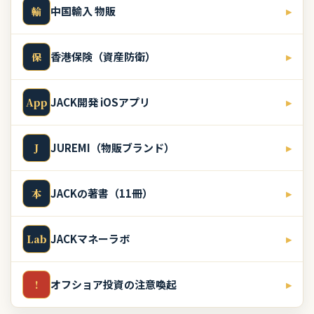
中国輸入 物販
▸
輸
香港保険（資産防衛）
▸
保
JACK開発 iOSアプリ
▸
App
JUREMI（物販ブランド）
▸
J
JACKの著書（11冊）
▸
本
JACKマネーラボ
▸
Lab
オフショア投資の注意喚起
▸
!