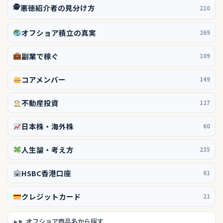
🕵️
悪徳紹介者の見分け方
210
オフショア積立の真実
269
副業で稼ぐ
109
コアメンバー
149
不動産投資
127
日本株・海外株
60
人生論・考え方
235
HSBC香港口座
61
クレジットカード
21
オフショア商品名から探す