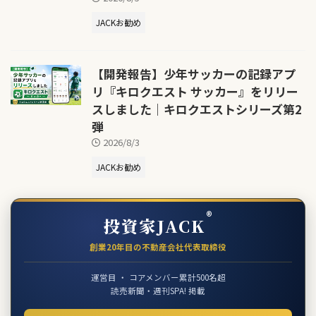
JACKお勧め
【開発報告】少年サッカーの記録アプ
リ『キロクエスト サッカー』をリリー
スしました｜キロクエストシリーズ第2
弾
2026/8/3
JACKお勧め
®
投資家JACK
創業20年目の不動産会社代表取締役
運営目 ・ コアメンバー累計500名超
読売新聞・週刊SPA! 掲載