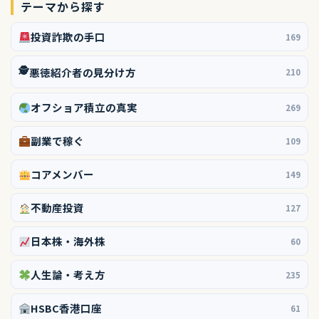
テーマから探す
投資詐欺の手口
169
🕵️
悪徳紹介者の見分け方
210
オフショア積立の真実
269
副業で稼ぐ
109
コアメンバー
149
不動産投資
127
日本株・海外株
60
人生論・考え方
235
HSBC香港口座
61