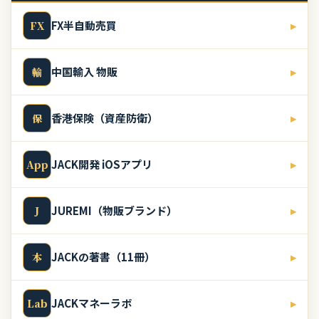
FX半自動売買
▸
FX
中国輸入 物販
▸
輸
香港保険（資産防衛）
▸
保
JACK開発 iOSアプリ
▸
App
JUREMI（物販ブランド）
▸
J
JACKの著書（11冊）
▸
本
JACKマネーラボ
▸
Lab