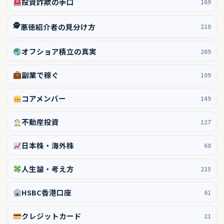
投資詐欺の手口
169
🕵️
悪徳紹介者の見分け方
210
オフショア積立の真実
269
副業で稼ぐ
109
コアメンバー
149
不動産投資
127
日本株・海外株
60
人生論・考え方
235
HSBC香港口座
61
クレジットカード
21