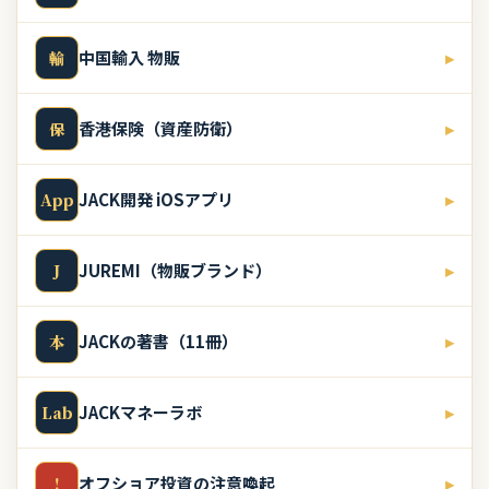
中国輸入 物販
▸
輸
香港保険（資産防衛）
▸
保
JACK開発 iOSアプリ
▸
App
JUREMI（物販ブランド）
▸
J
JACKの著書（11冊）
▸
本
JACKマネーラボ
▸
Lab
オフショア投資の注意喚起
▸
!