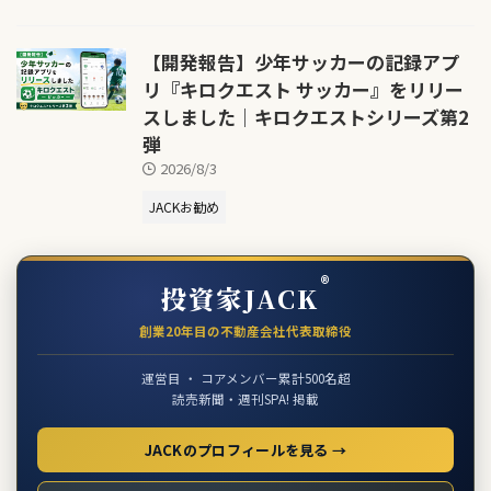
【開発報告】少年サッカーの記録アプ
リ『キロクエスト サッカー』をリリー
スしました｜キロクエストシリーズ第2
弾
2026/8/3
JACKお勧め
®
投資家JACK
創業20年目の不動産会社代表取締役
運営目 ・ コアメンバー累計500名超
読売新聞・週刊SPA! 掲載
JACKのプロフィールを見る →