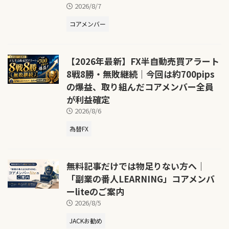
2026/8/7
コアメンバー
【2026年最新】FX半自動売買アラート
8戦8勝・無敗継続｜今回は約700pips
の爆益、取り組んだコアメンバー全員
が利益確定
2026/8/6
為替FX
無料記事だけでは物足りない方へ｜
「副業の番人LEARNING」コアメンバ
ーliteのご案内
2026/8/5
JACKお勧め