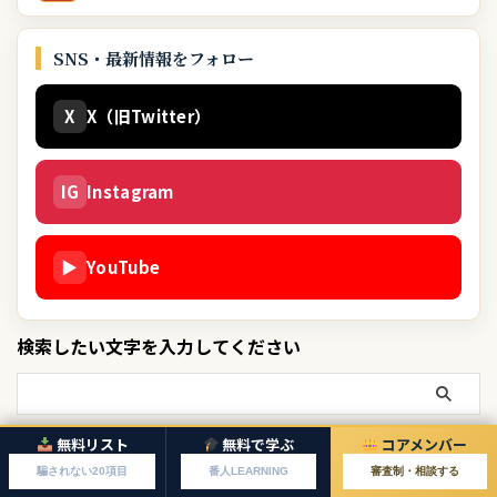
SNS・最新情報をフォロー
X
X（旧Twitter）
IG
Instagram
▶
YouTube
検索したい文字を入力してください
テーマから探す
無料リスト
無料で学ぶ
コアメンバー
騙されない20項目
番人LEARNING
審査制・相談する
投資詐欺の手口
169