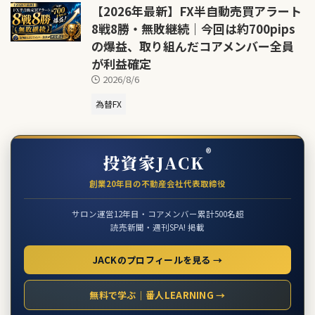
【2026年最新】FX半自動売買アラート
8戦8勝・無敗継続｜今回は約700pips
の爆益、取り組んだコアメンバー全員
が利益確定
2026/8/6
為替FX
®
投資家JACK
創業20年目の不動産会社代表取締役
サロン運営12年目・コアメンバー累計500名超
読売新聞・週刊SPA! 掲載
JACKのプロフィールを見る →
無料で学ぶ｜番人LEARNING →