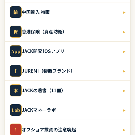
中国輸入 物販
▸
輸
香港保険（資産防衛）
▸
保
JACK開発 iOSアプリ
▸
App
JUREMI（物販ブランド）
▸
J
JACKの著書（11冊）
▸
本
JACKマネーラボ
▸
Lab
オフショア投資の注意喚起
▸
!