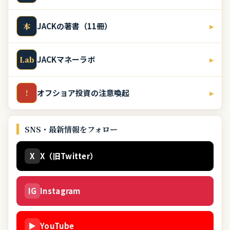
JACKの著書（11冊）
▸
本
JACKマネーラボ
▸
Lab
オフショア投資の注意喚起
▸
!
SNS・最新情報をフォロー
X
X（旧Twitter）
IG
Instagram
▶
YouTube