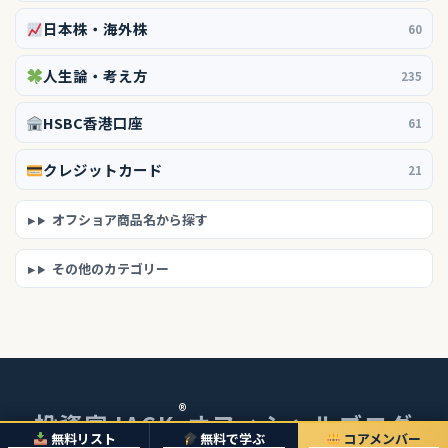
日本株・海外株
60
人生論・考え方
235
HSBC香港口座
61
クレジットカード
21
オフショア商品名から探す
その他のカテゴリー
®
投資家JACK
オフィシャルブログ
無料リスト
無料で学ぶ
コアメンバー