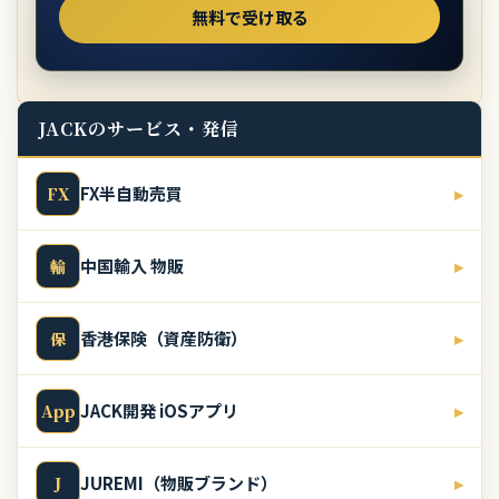
JACKのサービス・発信
FX半自動売買
▸
FX
中国輸入 物販
▸
輸
香港保険（資産防衛）
▸
保
JACK開発 iOSアプリ
▸
App
JUREMI（物販ブランド）
▸
J