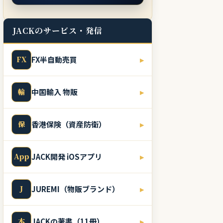
JACKのサービス・発信
FX
FX半自動売買
▸
輸
中国輸入 物販
▸
保
香港保険（資産防衛）
▸
App
JACK開発 iOSアプリ
▸
J
JUREMI（物販ブランド）
▸
本
JACKの著書（11冊）
▸