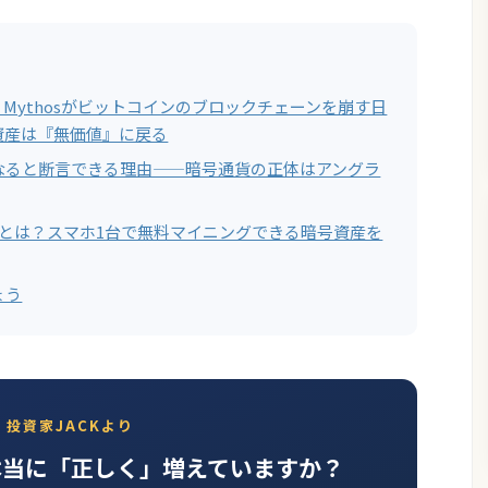
de Mythosがビットコインのブロックチェーンを崩す日
資産は『無価値』に戻る
なると断言できる理由——暗号通貨の正体はアングラ
workとは？スマホ1台で無料マイニングできる暗号資産を
ょう
投資家JACKより
本当に「正しく」増えていますか？