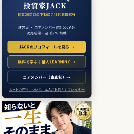
®
投資家JACK
創業20年目の不動産会社代表取締役
運営目 ・ コアメンバー累計500名超
読売新聞・週刊SPA! 掲載
JACKのプロフィールを見る →
無料で学ぶ｜番人LEARNING →
コアメンバー（審査制）→
ネットの評判について、本人がお答えしています →