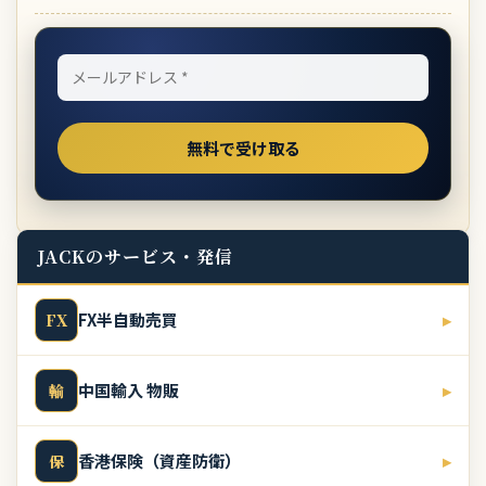
JACKのサービス・発信
FX半自動売買
▸
FX
中国輸入 物販
▸
輸
香港保険（資産防衛）
▸
保