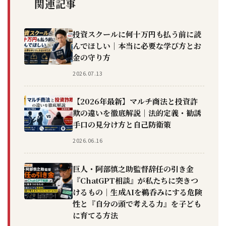
関連記事
投資スクールに何十万円も払う前に読
んでほしい｜本当に必要な学び方とお
金の守り方
2026.07.13
【2026年最新】マルチ商法と投資詐
欺の違いを徹底解説｜法的定義・勧誘
手口の見分け方と自己防衛策
2026.06.16
巨人・阿部慎之助監督辞任の引き金
『ChatGPT相談』が私たちに突きつ
けるもの｜生成AIを鵜呑みにする危険
性と『自分の頭で考える力』を子ども
に育てる方法