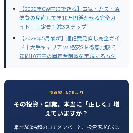
【2026年GW中にできる】電気・ガス・通
信費の見直しで年10万円浮かせる完全ガ
イド｜固定費削減3ステップ
【2026年5月最新】通信費見直し完全ガイ
ド｜大手キャリア vs 格安SIM徹底比較で
年間10万円の固定費削減を実現する方法
投資家JACKより
その投資・副業、本当に「正しく」増
えていますか？
累計500名超のコアメンバーと、投資家JACKは