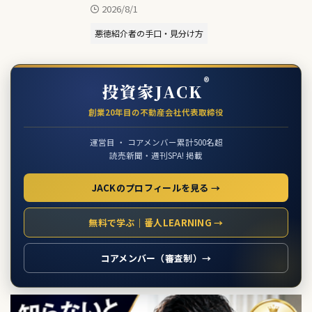
2026/8/1
悪徳紹介者の手口・見分け方
®
投資家JACK
創業20年目の不動産会社代表取締役
運営目 ・ コアメンバー累計500名超
読売新聞・週刊SPA! 掲載
JACKのプロフィールを見る →
無料で学ぶ｜番人LEARNING →
コアメンバー（審査制）→