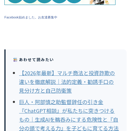
Facebook始めました。お友達募集中
あわせて読みたい
【2026年最新】マルチ商法と投資詐欺の
違いを徹底解説｜法的定義・勧誘手口の
見分け方と自己防衛策
巨人・阿部慎之助監督辞任の引き金
『ChatGPT相談』が私たちに突きつける
もの｜生成AIを鵜呑みにする危険性と『自
分の頭で考える力』を子どもに育てる方法