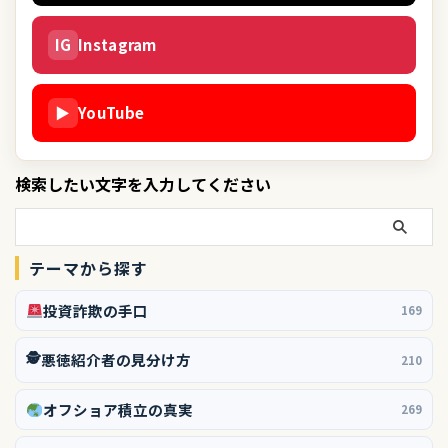
IG
Instagram
▶
YouTube
検索したい文字を入力してください
テーマから探す
投資詐欺の手口
169
🕵️
悪徳紹介者の見分け方
210
オフショア積立の真実
269