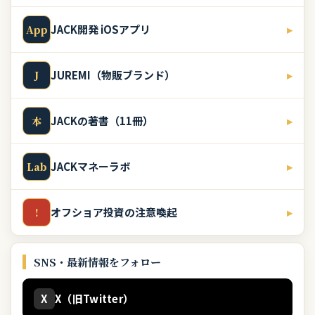
JACK開発 iOSアプリ
▸
App
JUREMI（物販ブランド）
▸
J
JACKの著書（11冊）
▸
本
JACKマネーラボ
▸
Lab
オフショア投資の注意喚起
▸
!
SNS・最新情報をフォロー
X
X（旧Twitter）