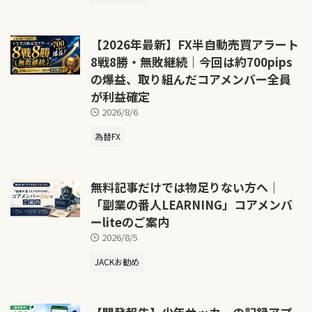
【2026年最新】FX半自動売買アラート
8戦8勝・無敗継続｜今回は約700pips
の爆益、取り組んだコアメンバー全員
が利益確定
2026/8/6
為替FX
無料記事だけでは物足りない方へ｜
「副業の番人LEARNING」コアメンバ
ーliteのご案内
2026/8/5
JACKお勧め