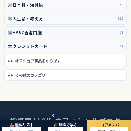
日本株・海外株
60
人生論・考え方
235
HSBC香港口座
61
クレジットカード
21
オフショア商品名から探す
その他のカテゴリー
®
投資家JACK
オフィシャルブログ
無料リスト
無料で学ぶ
コアメンバー
© 2026 投資家JACKオフィシャルブログ