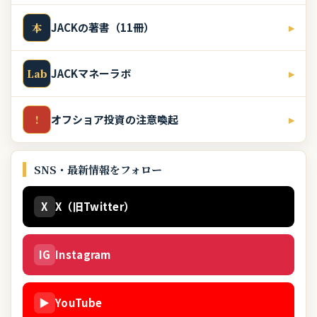
JACKの著書（11冊）
▸
本
JACKマネーラボ
▸
Lab
オフショア投資の注意喚起
▸
!
SNS・最新情報をフォロー
X
X（旧Twitter）
IG
Instagram
▶
YouTube