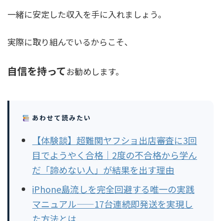
一緒に安定した収入を手に入れましょう。
実際に取り組んでいるからこそ、
自信を持って
お勧めします。
あわせて読みたい
【体験談】超難関ヤフショ出店審査に3回
目でようやく合格｜2度の不合格から学ん
だ「諦めない人」が結果を出す理由
iPhone島流しを完全回避する唯一の実践
マニュアル——17台連続即発送を実現し
た方法とは