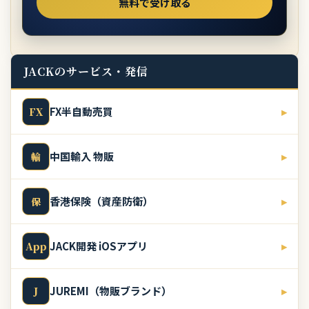
JACKのサービス・発信
FX半自動売買
▸
FX
中国輸入 物販
▸
輸
香港保険（資産防衛）
▸
保
JACK開発 iOSアプリ
▸
App
JUREMI（物販ブランド）
▸
J