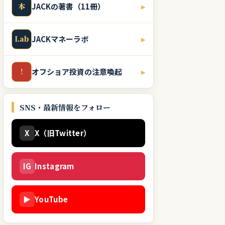
本
JACKの著書（11冊）
▸
Lab
JACKマネーラボ
▸
!
オフショア投資の注意喚起
▸
SNS・最新情報をフォロー
X
X（旧Twitter）
IG
Instagram
▶
YouTube