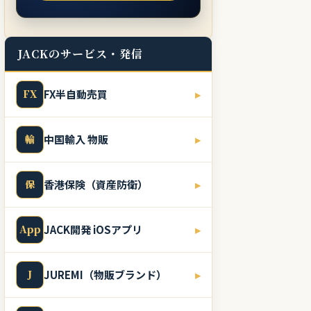
JACKのサービス・発信
FX
FX半自動売買
▸
輸
中国輸入 物販
▸
保
香港保険（資産防衛）
▸
App
JACK開発 iOSアプリ
▸
J
JUREMI（物販ブランド）
▸