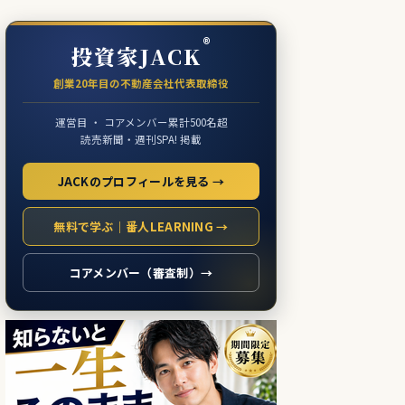
®
投資家JACK
創業20年目の不動産会社代表取締役
運営目 ・ コアメンバー累計500名超
読売新聞・週刊SPA! 掲載
JACKのプロフィールを見る →
無料で学ぶ｜番人LEARNING →
コアメンバー（審査制）→