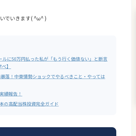
、
いきます( ^ω^ )
ールに50万円払った私が「もう行く価値ない」と断言
学べ】
00円暴落！中東情勢ショックでやるべきこと・やっては
ド実績報告！
日本の高配当株投資完全ガイド