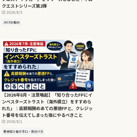
クエストシリーズ第2弾
2026/8/3
JACKお勧め
【2026年8月・注意喚起】「知り合ったFPにイ
ンベスターズトラスト（海外積立）をすすめら
れた」｜高額報酬めあての悪徳FPと、クレジッ
ト番号を伝えてしまった後にやるべきこと
2026/8/1
悪徳紹介者の手口・見分け方