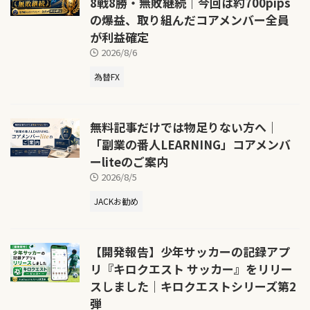
8戦8勝・無敗継続｜今回は約700pips
の爆益、取り組んだコアメンバー全員
が利益確定
2026/8/6
為替FX
無料記事だけでは物足りない方へ｜
「副業の番人LEARNING」コアメンバ
ーliteのご案内
2026/8/5
JACKお勧め
【開発報告】少年サッカーの記録アプ
リ『キロクエスト サッカー』をリリー
スしました｜キロクエストシリーズ第2
弾