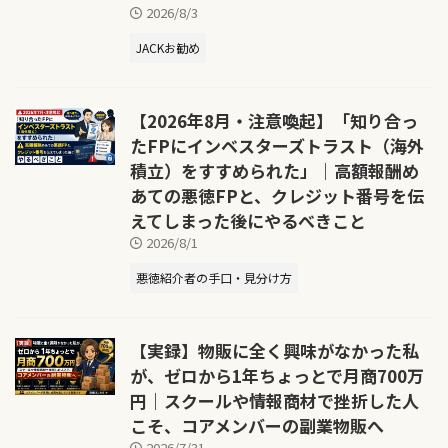
2026/8/3
JACKお勧め
【2026年8月・注意喚起】「知り合っ
たFPにインベスターズトラスト（海外
積立）をすすめられた」｜高額報酬め
あての悪徳FPと、クレジット番号を伝
えてしまった後にやるべきこと
2026/8/1
悪徳紹介者の手口・見分け方
【実録】物販に全く興味がなかった私
が、ゼロから1年ちょっとで月商700万
円｜スクールや情報商材で挫折した人
こそ、コアメンバーの副業物販へ
2026/7/31