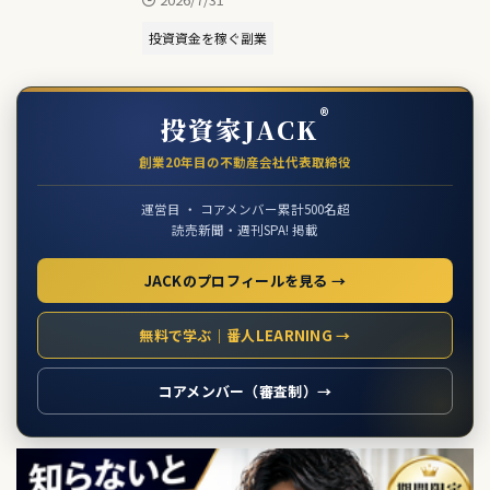
投資資金を稼ぐ副業
®
投資家JACK
創業20年目の不動産会社代表取締役
運営目 ・ コアメンバー累計500名超
読売新聞・週刊SPA! 掲載
JACKのプロフィールを見る →
無料で学ぶ｜番人LEARNING →
コアメンバー（審査制）→