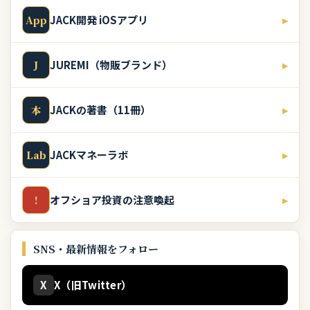
JACK開発 iOSアプリ
▸
App
JUREMI（物販ブランド）
▸
J
JACKの著書（11冊）
▸
本
JACKマネーラボ
▸
Lab
オフショア投資の注意喚起
▸
!
SNS・最新情報をフォロー
X
X（旧Twitter）