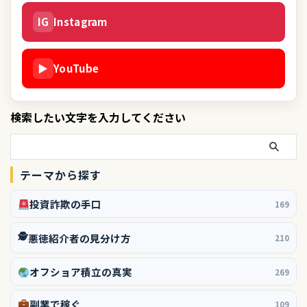
IG
Instagram
▶
YouTube
検索したい文字を入力してください
テーマから探す
投資詐欺の手口
169
🕵️
悪徳紹介者の見分け方
210
オフショア積立の真実
269
副業で稼ぐ
109