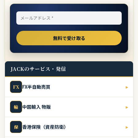
JACKのサービス・発信
FX半自動売買
▸
FX
中国輸入 物販
▸
輸
香港保険（資産防衛）
▸
保