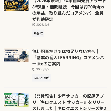
【2026年最新】FX半自動売買アラート
8戦8勝・無敗継続｜今回は約700pips
の爆益、取り組んだコアメンバー全員
が利益確定
2026/8/6
為替FX
無料記事だけでは物足りない方へ｜
「副業の番人LEARNING」コアメンバ
ーliteのご案内
2026/8/5
JACKお勧め
【開発報告】少年サッカーの記録アプ
リ『キロクエスト サッカー』をリリー
スしました｜キロクエストシリーズ第2