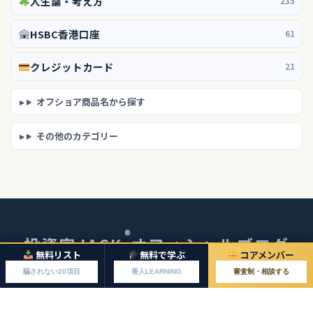
人生論・考え方
235
HSBC香港口座
61
クレジットカード
21
オフショア商品名から探す
その他のカテゴリー
®
投資家JACK
オフィシャルブログ
無料リスト
無料で学ぶ
コアメンバー
© 2026 投資家JACKオフィシャルブログ
騙されない20項目
番人LEARNING
審査制・相談する