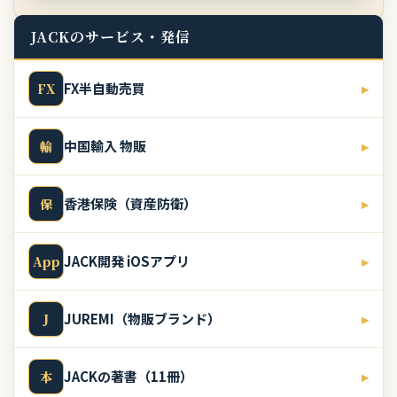
JACKのサービス・発信
FX半自動売買
▸
FX
中国輸入 物販
▸
輸
香港保険（資産防衛）
▸
保
JACK開発 iOSアプリ
▸
App
JUREMI（物販ブランド）
▸
J
JACKの著書（11冊）
▸
本