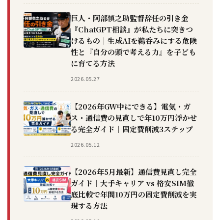
巨人・阿部慎之助監督辞任の引き金
『ChatGPT相談』が私たちに突きつ
けるもの｜生成AIを鵜呑みにする危険
性と『自分の頭で考える力』を子ども
に育てる方法
2026.05.27
【2026年GW中にできる】電気・ガ
ス・通信費の見直しで年10万円浮かせ
る完全ガイド｜固定費削減3ステップ
2026.05.12
【2026年5月最新】通信費見直し完全
ガイド｜大手キャリア vs 格安SIM徹
底比較で年間10万円の固定費削減を実
現する方法