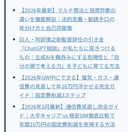
【2026年最新】マルチ商法と投資詐欺の
違いを徹底解説｜法的定義・勧誘手口の
見分け方と自己防衛策
巨人・阿部慎之助監督辞任の引き金
『ChatGPT相談』が私たちに突きつける
もの｜生成AIを鵜呑みにする危険性と『自
分の頭で考える力』を子どもに育てる方法
【2026年GW中にできる】電気・ガス・通
信費の見直しで年10万円浮かせる完全ガ
イド｜固定費削減3ステップ
【2026年5月最新】通信費見直し完全ガイ
ド｜大手キャリア vs 格安SIM徹底比較で
年間10万円の固定費削減を実現する方法