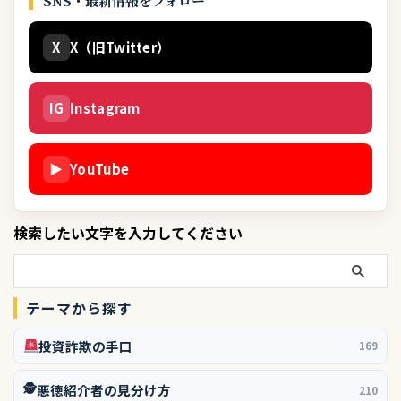
SNS・最新情報をフォロー
X
X（旧Twitter）
IG
Instagram
▶
YouTube
検索したい文字を入力してください
テーマから探す
投資詐欺の手口
169
🕵️
悪徳紹介者の見分け方
210