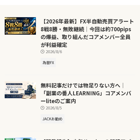
【2026年最新】FX半自動売買アラート
8戦8勝・無敗継続｜今回は約700pips
の爆益、取り組んだコアメンバー全員
が利益確定
2026/8/6
為替FX
無料記事だけでは物足りない方へ｜
「副業の番人LEARNING」コアメンバ
ーliteのご案内
2026/8/5
JACKお勧め