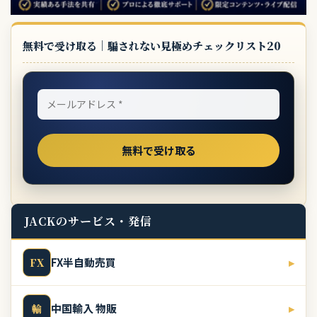
無料で受け取る｜騙されない見極めチェックリスト20
JACKのサービス・発信
FX半自動売買
▸
FX
中国輸入 物販
▸
輸