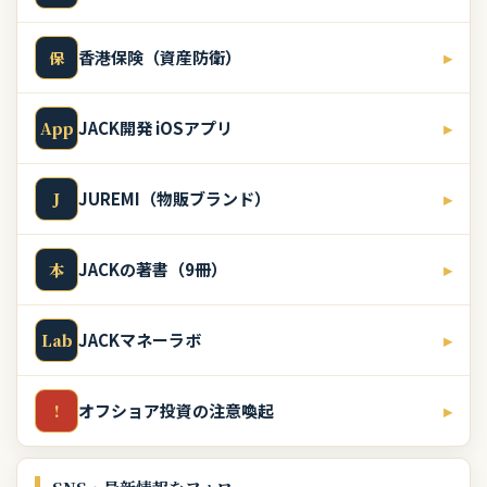
香港保険（資産防衛）
▸
保
JACK開発 iOSアプリ
▸
App
JUREMI（物販ブランド）
▸
J
JACKの著書（9冊）
▸
本
JACKマネーラボ
▸
Lab
オフショア投資の注意喚起
▸
!