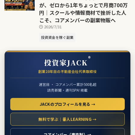
が、ゼロから1年ちょっとで月商700万
円｜スクールや情報商材で挫折した人
こそ、コアメンバーの副業物販へ
2026/7/31
投資資金を稼ぐ副業
®
投資家JACK
創業20年目の不動産会社代表取締役
運営目 ・ コアメンバー累計500名超
読売新聞・週刊SPA! 掲載
JACKのプロフィールを見る →
無料で学ぶ｜番人LEARNING →
コアメンバー（審査制）→