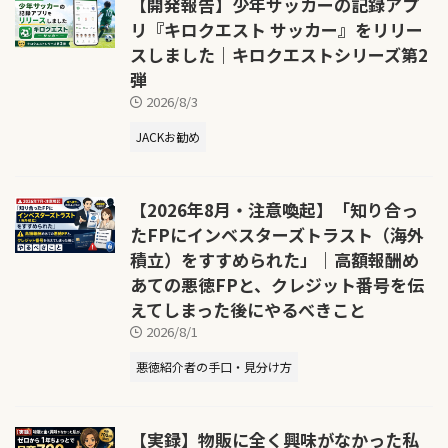
【開発報告】少年サッカーの記録アプ
リ『キロクエスト サッカー』をリリー
スしました｜キロクエストシリーズ第2
弾
2026/8/3
JACKお勧め
【2026年8月・注意喚起】「知り合っ
たFPにインベスターズトラスト（海外
積立）をすすめられた」｜高額報酬め
あての悪徳FPと、クレジット番号を伝
えてしまった後にやるべきこと
2026/8/1
悪徳紹介者の手口・見分け方
【実録】物販に全く興味がなかった私