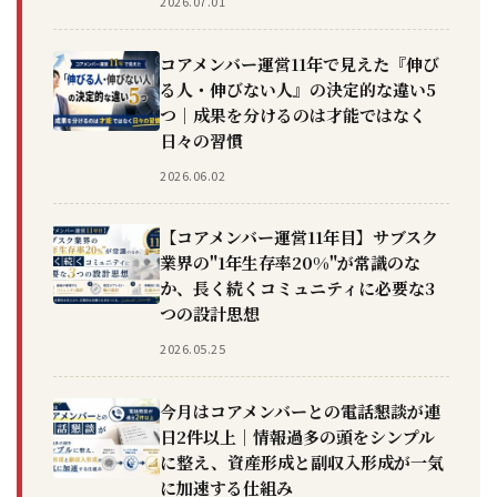
2026.07.01
コアメンバー運営11年で見えた『伸び
る人・伸びない人』の決定的な違い5
つ｜成果を分けるのは才能ではなく
日々の習慣
2026.06.02
【コアメンバー運営11年目】サブスク
業界の"1年生存率20%"が常識のな
か、長く続くコミュニティに必要な3
つの設計思想
2026.05.25
今月はコアメンバーとの電話懇談が連
日2件以上｜情報過多の頭をシンプル
に整え、資産形成と副収入形成が一気
に加速する仕組み