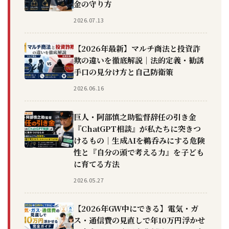
金の守り方
2026.07.13
【2026年最新】マルチ商法と投資詐
欺の違いを徹底解説｜法的定義・勧誘
手口の見分け方と自己防衛策
2026.06.16
巨人・阿部慎之助監督辞任の引き金
『ChatGPT相談』が私たちに突きつ
けるもの｜生成AIを鵜呑みにする危険
性と『自分の頭で考える力』を子ども
に育てる方法
2026.05.27
【2026年GW中にできる】電気・ガ
ス・通信費の見直しで年10万円浮かせ