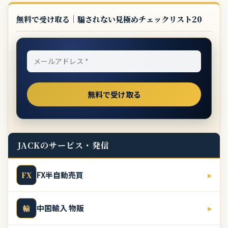
無料で受け取る｜騙されない見極めチェックリスト20
JACKのサービス・発信
FX半自動売買
▸
FX
中国輸入 物販
▸
輸