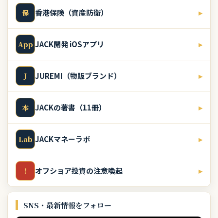
香港保険（資産防衛）
▸
保
JACK開発 iOSアプリ
▸
App
JUREMI（物販ブランド）
▸
J
JACKの著書（11冊）
▸
本
JACKマネーラボ
▸
Lab
オフショア投資の注意喚起
▸
!
SNS・最新情報をフォロー