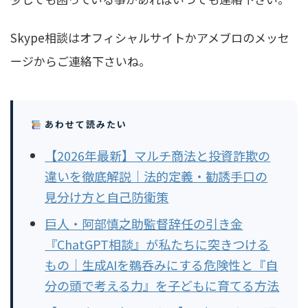
Skype相談はオフィシャルサイトかアメブロのメッセ
ージからご連絡下さいね。
あわせて読みたい
【2026年最新】マルチ商法と投資詐欺の
違いを徹底解説｜法的定義・勧誘手口の
見分け方と自己防衛策
巨人・阿部慎之助監督辞任の引き金
『ChatGPT相談』が私たちに突きつける
もの｜生成AIを鵜呑みにする危険性と『自
分の頭で考える力』を子どもに育てる方法