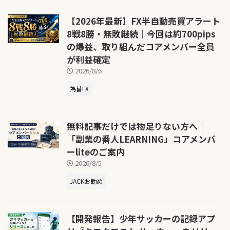
【2026年最新】FX半自動売買アラート
8戦8勝・無敗継続｜今回は約700pips
の爆益、取り組んだコアメンバー全員
が利益確定
2026/8/6
為替FX
無料記事だけでは物足りない方へ｜
「副業の番人LEARNING」コアメンバ
ーliteのご案内
2026/8/5
JACKお勧め
【開発報告】少年サッカーの記録アプ