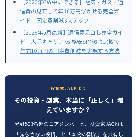
【2026年GW中にできる】電気・ガス・通
信費の見直しで年10万円浮かせる完全ガ
イド｜固定費削減3ステップ
【2026年5月最新】通信費見直し完全ガイ
ド｜大手キャリア vs 格安SIM徹底比較で
年間10万円の固定費削減を実現する方法
投資家JACKより
その投資・副業、本当に「正しく」増
えていますか？
累計500名超のコアメンバーと、投資家JACKは
「減らさない投資」と「本物の副業」を共有し