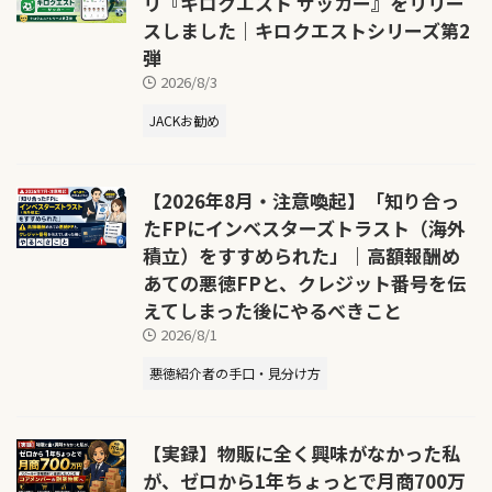
リ『キロクエスト サッカー』をリリー
スしました｜キロクエストシリーズ第2
弾
2026/8/3
JACKお勧め
【2026年8月・注意喚起】「知り合っ
たFPにインベスターズトラスト（海外
積立）をすすめられた」｜高額報酬め
あての悪徳FPと、クレジット番号を伝
えてしまった後にやるべきこと
2026/8/1
悪徳紹介者の手口・見分け方
【実録】物販に全く興味がなかった私
が、ゼロから1年ちょっとで月商700万