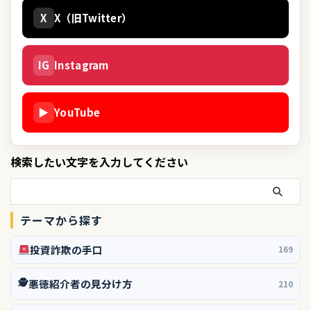
X
X（旧Twitter）
IG
Instagram
▶
YouTube
検索したい文字を入力してください
テーマから探す
投資詐欺の手口
169
🕵️
悪徳紹介者の見分け方
210