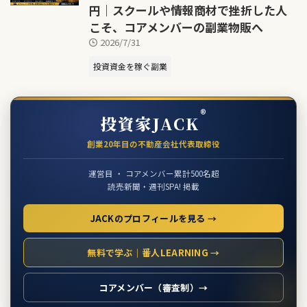
円｜スクールや情報商材で挫折した人
こそ、コアメンバーの副業物販へ
2026/7/31
投資資金を稼ぐ副業
®
投資家JACK
創業20年目の不動産会社代表取締役
運営目 ・ コアメンバー累計500名超
読売新聞・週刊SPA! 掲載
JACKのプロフィールを見る →
無料で学ぶ｜番人LEARNING →
コアメンバー（審査制）→