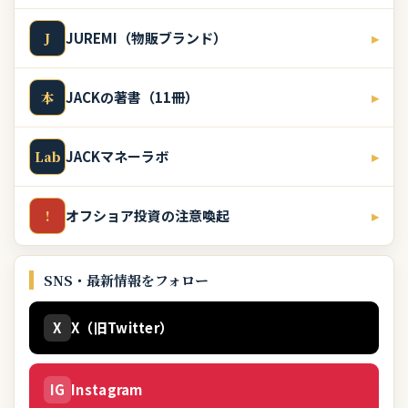
JUREMI（物販ブランド）
▸
J
JACKの著書（11冊）
▸
本
JACKマネーラボ
▸
Lab
オフショア投資の注意喚起
▸
!
SNS・最新情報をフォロー
X
X（旧Twitter）
IG
Instagram