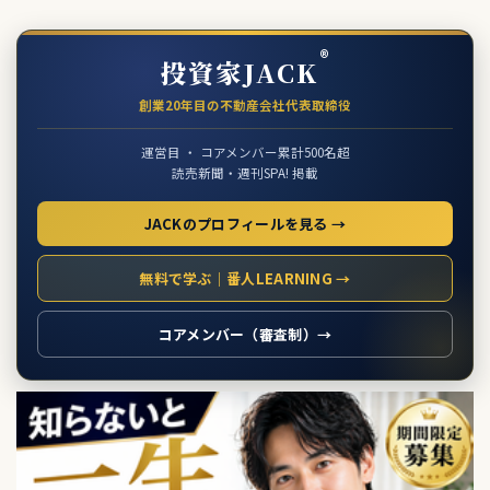
®
投資家JACK
創業20年目の不動産会社代表取締役
運営目 ・ コアメンバー累計500名超
読売新聞・週刊SPA! 掲載
JACKのプロフィールを見る →
無料で学ぶ｜番人LEARNING →
コアメンバー（審査制）→