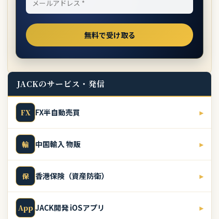
JACKのサービス・発信
FX半自動売買
▸
FX
中国輸入 物販
▸
輸
香港保険（資産防衛）
▸
保
JACK開発 iOSアプリ
▸
App