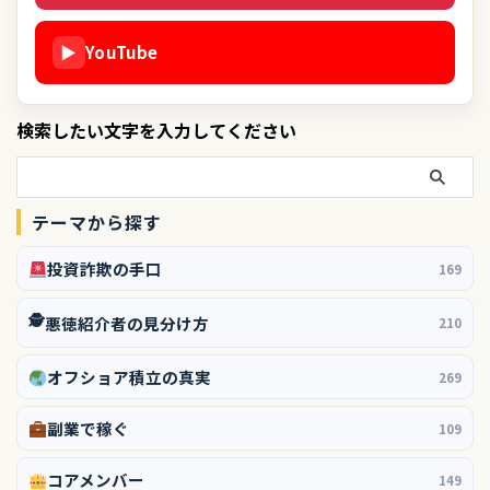
▶
YouTube
検索したい文字を入力してください
テーマから探す
投資詐欺の手口
169
🕵️
悪徳紹介者の見分け方
210
オフショア積立の真実
269
副業で稼ぐ
109
コアメンバー
149