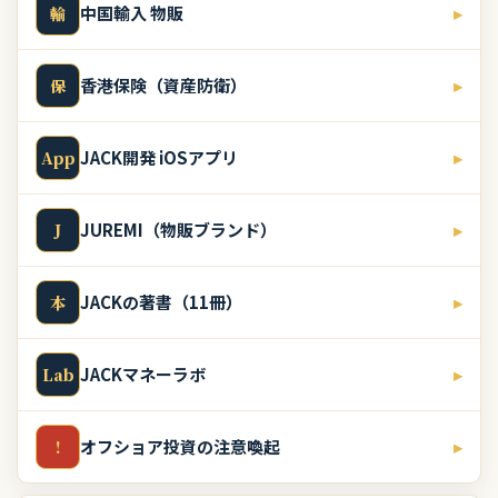
中国輸入 物販
▸
輸
香港保険（資産防衛）
▸
保
JACK開発 iOSアプリ
▸
App
JUREMI（物販ブランド）
▸
J
JACKの著書（11冊）
▸
本
JACKマネーラボ
▸
Lab
オフショア投資の注意喚起
▸
!