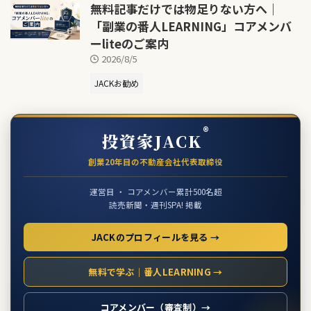
無料記事だけでは物足りない方へ｜
「副業の番人LEARNING」コアメンバ
ーliteのご案内
2026/8/5
JACKお勧め
®
投資家JACK
創業20年目の不動産会社代表取締役
運営目 ・ コアメンバー累計500名超
読売新聞・週刊SPA! 掲載
JACKのプロフィールを見る →
無料で学ぶ｜番人LEARNING →
コアメンバー（審査制）→