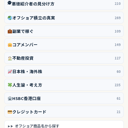
🕵️
悪徳紹介者の見分け方
210
オフショア積立の真実
269
副業で稼ぐ
109
コアメンバー
149
不動産投資
127
日本株・海外株
60
人生論・考え方
235
HSBC香港口座
61
クレジットカード
21
オフショア商品名から探す