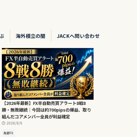
ぶ
海外積立の闇
JACKへ問い合わせ
【2026年最新】FX半自動売買アラート8戦8
勝・無敗継続｜今回は約700pipsの爆益、取り
組んだコアメンバー全員が利益確定
2026/8/6
為替FX