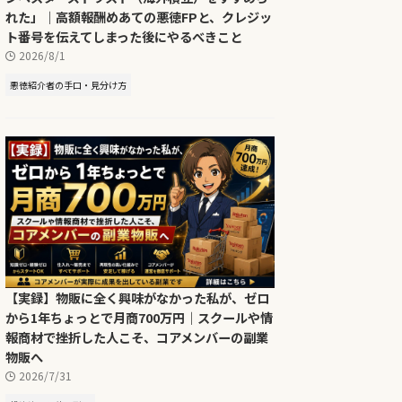
れた」｜高額報酬めあての悪徳FPと、クレジッ
ト番号を伝えてしまった後にやるべきこと
2026/8/1
悪徳紹介者の手口・見分け方
【実録】物販に全く興味がなかった私が、ゼロ
から1年ちょっとで月商700万円｜スクールや情
報商材で挫折した人こそ、コアメンバーの副業
物販へ
2026/7/31