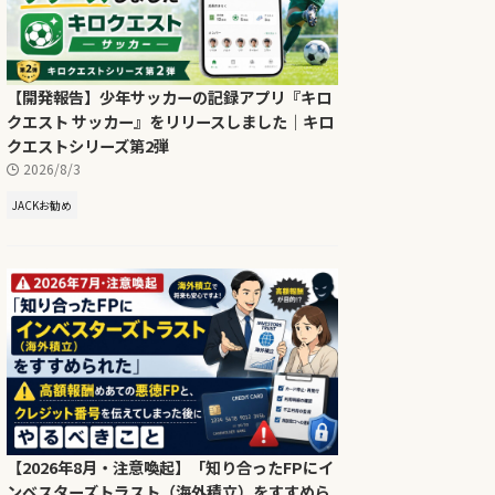
【開発報告】少年サッカーの記録アプリ『キロ
クエスト サッカー』をリリースしました｜キロ
クエストシリーズ第2弾
2026/8/3
JACKお勧め
【2026年8月・注意喚起】「知り合ったFPにイ
ンベスターズトラスト（海外積立）をすすめら