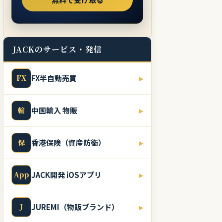
JACKのサービス・発信
FX
FX半自動売買
▸
輸
中国輸入 物販
▸
保
香港保険（資産防衛）
▸
App
JACK開発 iOSアプリ
▸
J
JUREMI（物販ブランド）
▸