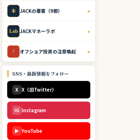
本
JACKの著書（9冊）
▸
Lab
JACKマネーラボ
▸
!
オフショア投資の注意喚起
▸
SNS・最新情報をフォロー
X
X（旧Twitter）
IG
Instagram
▶
YouTube