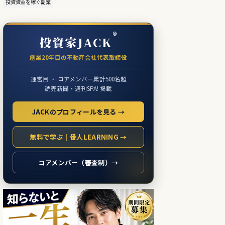
投資資金を稼ぐ副業
®
投資家JACK
創業20年目の不動産会社代表取締役
運営目 ・ コアメンバー累計500名超
読売新聞・週刊SPA! 掲載
JACKのプロフィールを見る →
無料で学ぶ｜番人LEARNING →
コアメンバー（審査制）→