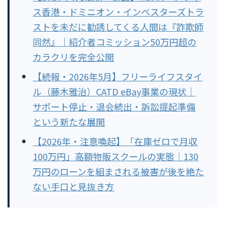
ス香港・ドミニオン・インベスターズトラ
ストを未だに勧誘してくる人間は『詐欺師
同然』｜紹介者コミッション50万円超の
カラクリを完全公開
【続報・2026年5月】フリーライフスタイ
ル（藤木雅治）CATD eBay事業の現状｜
サポート停止・退会続出・訴訟提起準備
という新たな展開
【2026年・注意喚起】「在庫ゼロで月収
100万円」高額物販スクールの実態｜130
万円のローンを組まされる被害が後を絶た
ない手口と見抜き方