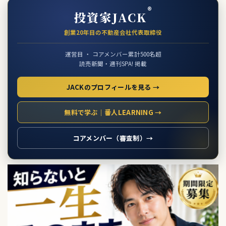
®
投資家JACK
創業20年目の不動産会社代表取締役
運営目 ・ コアメンバー累計500名超
読売新聞・週刊SPA! 掲載
JACKのプロフィールを見る →
無料で学ぶ｜番人LEARNING →
コアメンバー（審査制）→