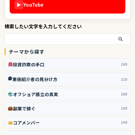
▶
YouTube
検索したい文字を入力してください
テーマから探す
投資詐欺の手口
169
🕵️
悪徳紹介者の見分け方
210
オフショア積立の真実
269
副業で稼ぐ
109
コアメンバー
149