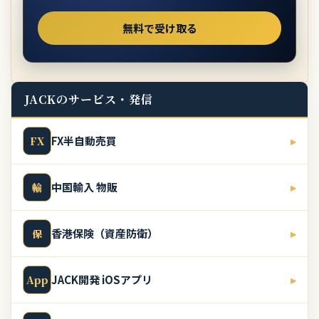
JACKのサービス・発信
FX半自動売買
▸
FX
中国輸入 物販
▸
輸
香港保険（資産防衛）
▸
保
JACK開発 iOSアプリ
▸
App