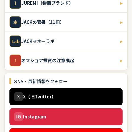
JUREMI（物販ブランド）
▸
J
JACKの著書（11冊）
▸
本
JACKマネーラボ
▸
Lab
オフショア投資の注意喚起
▸
!
SNS・最新情報をフォロー
X
X（旧Twitter）
IG
Instagram