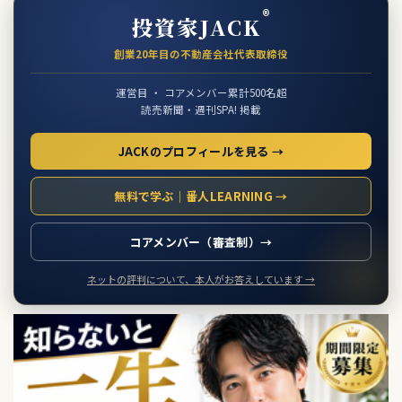
®
投資家JACK
創業20年目の不動産会社代表取締役
運営目 ・ コアメンバー累計500名超
読売新聞・週刊SPA! 掲載
JACKのプロフィールを見る →
無料で学ぶ｜番人LEARNING →
コアメンバー（審査制）→
ネットの評判について、本人がお答えしています →