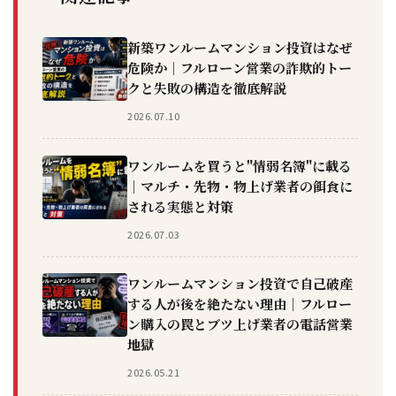
新築ワンルームマンション投資はなぜ
危険か｜フルローン営業の詐欺的トー
クと失敗の構造を徹底解説
2026.07.10
ワンルームを買うと"情弱名簿"に載る
｜マルチ・先物・物上げ業者の餌食に
される実態と対策
2026.07.03
ワンルームマンション投資で自己破産
する人が後を絶たない理由｜フルロー
ン購入の罠とブツ上げ業者の電話営業
地獄
2026.05.21