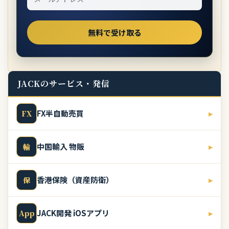
JACKのサービス・発信
FX半自動売買
▸
FX
中国輸入 物販
▸
輸
香港保険（資産防衛）
▸
保
JACK開発 iOSアプリ
▸
App