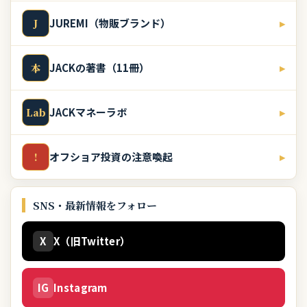
JUREMI（物販ブランド）
▸
J
JACKの著書（11冊）
▸
本
JACKマネーラボ
▸
Lab
オフショア投資の注意喚起
▸
!
SNS・最新情報をフォロー
X
X（旧Twitter）
IG
Instagram