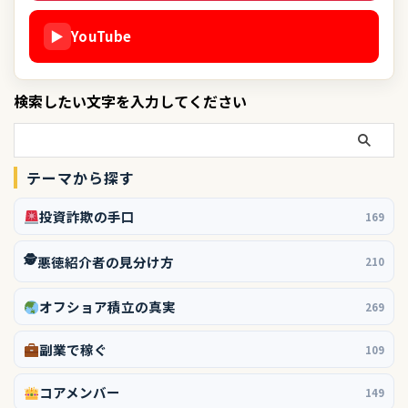
▶
YouTube
検索したい文字を入力してください
テーマから探す
投資詐欺の手口
169
🕵️
悪徳紹介者の見分け方
210
オフショア積立の真実
269
副業で稼ぐ
109
コアメンバー
149