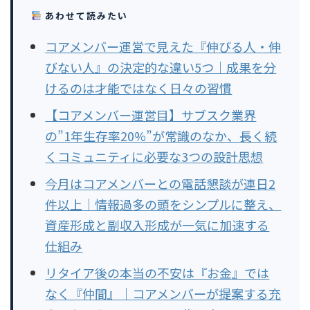
あわせて読みたい
コアメンバー運営で見えた『伸びる人・伸
びない人』の決定的な違い5つ｜成果を分
けるのは才能ではなく日々の習慣
【コアメンバー運営目】サブスク業界
の”1年生存率20%”が常識のなか、長く続
くコミュニティに必要な3つの設計思想
今月はコアメンバーとの電話懇談が連日2
件以上｜情報過多の頭をシンプルに整え、
資産形成と副収入形成が一気に加速する
仕組み
リタイア後の本当の不安は『お金』では
なく『仲間』｜コアメンバーが提案する充