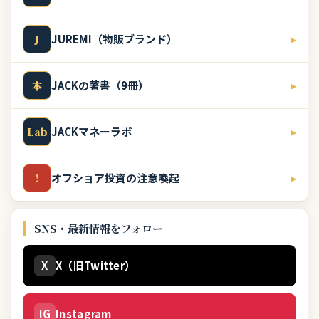
JUREMI（物販ブランド）
▸
J
JACKの著書（9冊）
▸
本
JACKマネーラボ
▸
Lab
オフショア投資の注意喚起
▸
!
SNS・最新情報をフォロー
X
X（旧Twitter）
IG
Instagram