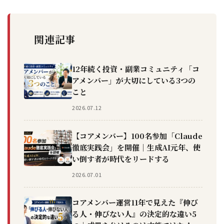
関連記事
12年続く投資・副業コミュニティ「コ
アメンバー」が大切にしている3つの
こと
2026.07.12
【コアメンバー】100名参加「Claude
徹底実践会」を開催｜生成AI元年、使
い倒す者が時代をリードする
2026.07.01
コアメンバー運営11年で見えた『伸び
る人・伸びない人』の決定的な違い5