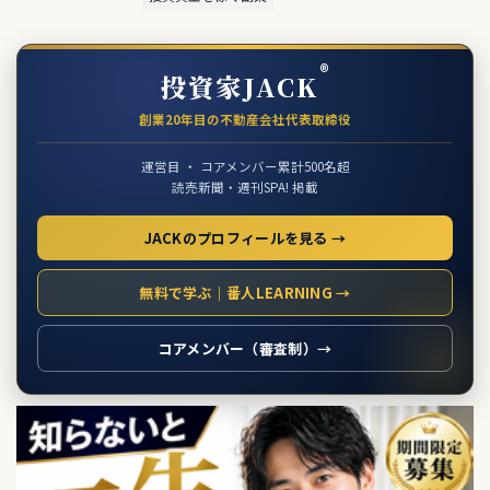
®
投資家JACK
創業20年目の不動産会社代表取締役
運営目 ・ コアメンバー累計500名超
読売新聞・週刊SPA! 掲載
JACKのプロフィールを見る →
無料で学ぶ｜番人LEARNING →
コアメンバー（審査制）→