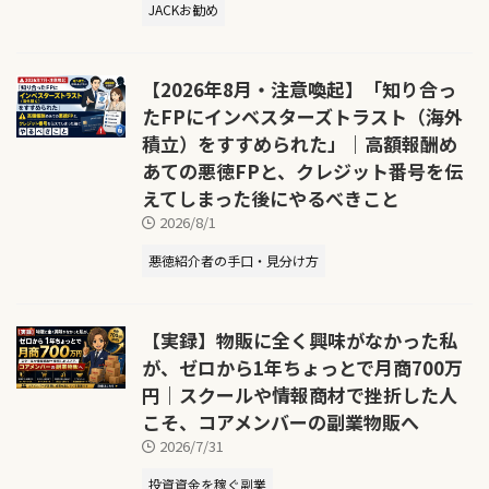
JACKお勧め
【2026年8月・注意喚起】「知り合っ
たFPにインベスターズトラスト（海外
積立）をすすめられた」｜高額報酬め
あての悪徳FPと、クレジット番号を伝
えてしまった後にやるべきこと
2026/8/1
悪徳紹介者の手口・見分け方
【実録】物販に全く興味がなかった私
が、ゼロから1年ちょっとで月商700万
円｜スクールや情報商材で挫折した人
こそ、コアメンバーの副業物販へ
2026/7/31
投資資金を稼ぐ副業