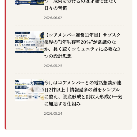
つ｜成果を分けるのは才能ではなく
日々の習慣
2026.06.02
【コアメンバー運営11年目】サブスク
業界の"1年生存率20%"が常識のな
か、長く続くコミュニティに必要な3
つの設計思想
2026.05.25
今月はコアメンバーとの電話懇談が連
日2件以上｜情報過多の頭をシンプル
に整え、資産形成と副収入形成が一気
に加速する仕組み
2026.05.24