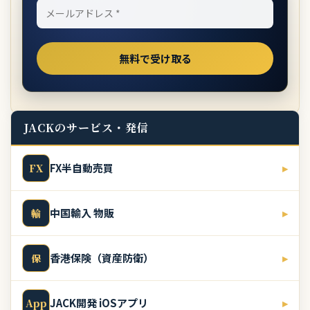
JACKのサービス・発信
FX半自動売買
▸
FX
中国輸入 物販
▸
輸
香港保険（資産防衛）
▸
保
JACK開発 iOSアプリ
▸
App