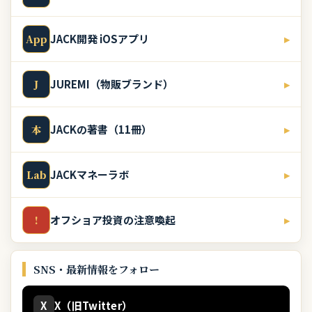
JACK開発 iOSアプリ
▸
App
JUREMI（物販ブランド）
▸
J
JACKの著書（11冊）
▸
本
JACKマネーラボ
▸
Lab
オフショア投資の注意喚起
▸
!
SNS・最新情報をフォロー
X
X（旧Twitter）