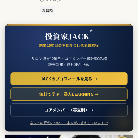
為替FX
®
投資家JACK
創業20年目の不動産会社代表取締役
サロン運営12年目・コアメンバー累計500名超
読売新聞・週刊SPA! 掲載
JACKのプロフィールを見る →
無料で学ぶ｜番人LEARNING →
コアメンバー（審査制）→
ネットの評判について、本人がお答えしています →