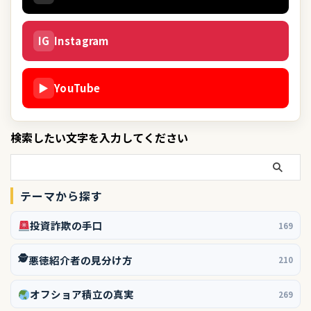
IG
Instagram
▶
YouTube
検索したい文字を入力してください
テーマから探す
投資詐欺の手口
169
🕵️
悪徳紹介者の見分け方
210
オフショア積立の真実
269