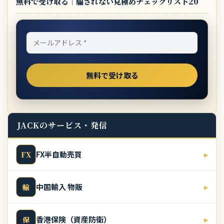
無料で受け取る｜騙されない見極めチェックリスト20
JACKのサービス・発信
FX半自動売買
▸
FX
中国輸入 物販
▸
輸
香港保険（資産防衛）
▸
保