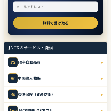
JACKのサービス・発信
FX半自動売買
▸
FX
中国輸入 物販
▸
輸
香港保険（資産防衛）
▸
保
JACK開発 iOSアプリ
▸
App