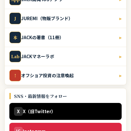
JUREMI（物販ブランド）
▸
J
JACKの著書（11冊）
▸
本
JACKマネーラボ
▸
Lab
オフショア投資の注意喚起
▸
!
SNS・最新情報をフォロー
X
X（旧Twitter）