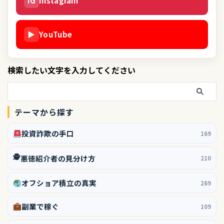
IG
Instagram
▶
YouTube
検索したい文字を入力してください
テーマから探す
投資詐欺の手口
169
🕵️
悪徳紹介者の見分け方
210
オフショア積立の真実
269
副業で稼ぐ
109