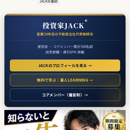
JACKお勧め
®
投資家JACK
創業20年目の不動産会社代表取締役
運営目 ・ コアメンバー累計500名超
読売新聞・週刊SPA! 掲載
JACKのプロフィールを見る →
無料で学ぶ｜番人LEARNING →
コアメンバー（審査制）→