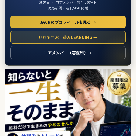
運営目 ・ コアメンバー累計500名超
読売新聞・週刊SPA! 掲載
JACKのプロフィールを見る →
無料で学ぶ｜番人LEARNING →
コアメンバー（審査制）→