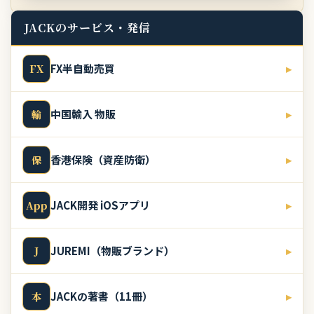
JACKのサービス・発信
FX半自動売買
▸
FX
中国輸入 物販
▸
輸
香港保険（資産防衛）
▸
保
JACK開発 iOSアプリ
▸
App
JUREMI（物販ブランド）
▸
J
JACKの著書（11冊）
▸
本