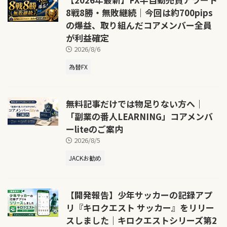
8戦8勝・無敗継続｜今回は約700pips
の爆益、取り組んだコアメンバー全員
が利益確定
2026/8/6
為替FX
無料記事だけでは物足りない方へ｜
「副業の番人LEARNING」コアメンバ
ーliteのご案内
2026/8/5
JACKお勧め
【開発報告】少年サッカーの記録アプ
リ『キロクエスト サッカー』をリリー
スしました｜キロクエストシリーズ第2