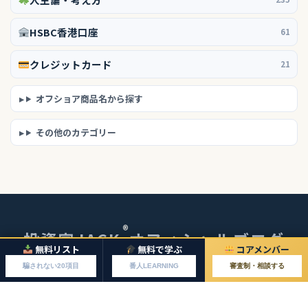
HSBC香港口座
61
クレジットカード
21
オフショア商品名から探す
その他のカテゴリー
®
投資家JACK
オフィシャルブログ
無料リスト
無料で学ぶ
コアメンバー
© 2026 投資家JACKオフィシャルブログ
騙されない20項目
番人LEARNING
審査制・相談する