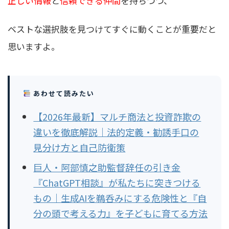
正しい情報
と
信頼できる仲間
を持ちつつ、
ベストな選択肢を見つけてすぐに動くことが重要だと
思いますよ。
あわせて読みたい
【2026年最新】マルチ商法と投資詐欺の
違いを徹底解説｜法的定義・勧誘手口の
見分け方と自己防衛策
巨人・阿部慎之助監督辞任の引き金
『ChatGPT相談』が私たちに突きつける
もの｜生成AIを鵜呑みにする危険性と『自
分の頭で考える力』を子どもに育てる方法