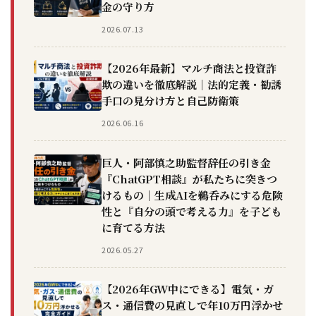
金の守り方
2026.07.13
【2026年最新】マルチ商法と投資詐
欺の違いを徹底解説｜法的定義・勧誘
手口の見分け方と自己防衛策
2026.06.16
巨人・阿部慎之助監督辞任の引き金
『ChatGPT相談』が私たちに突きつ
けるもの｜生成AIを鵜呑みにする危険
性と『自分の頭で考える力』を子ども
に育てる方法
2026.05.27
【2026年GW中にできる】電気・ガ
ス・通信費の見直しで年10万円浮かせ