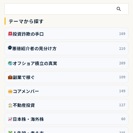
テーマから探す
投資詐欺の手口
169
🕵️
悪徳紹介者の見分け方
210
オフショア積立の真実
269
副業で稼ぐ
109
コアメンバー
149
不動産投資
127
日本株・海外株
60
人生論・考え方
235