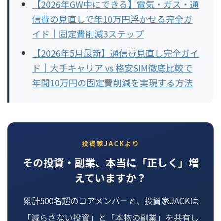
【2026年GW中にできる】電気・ガス・通
信費の見直しで年10万円浮かせる完全ガ
イド｜固定費削減3ステップ
【2026年5月最新】通信費見直し完全ガイ
ド｜大手キャリア vs 格安SIM徹底比較で
年間10万円の固定費削減を実現する方法
投資家JACKより
その投資・副業、本当に「正しく」増
えていますか？
累計500名超のコアメンバーと、投資家JACKは
「減らさない投資」と「本物の副業」を共有し