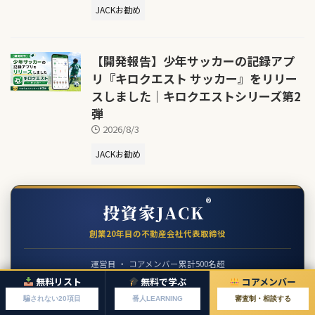
JACKお勧め
【開発報告】少年サッカーの記録アプ
リ『キロクエスト サッカー』をリリー
スしました｜キロクエストシリーズ第2
弾
2026/8/3
JACKお勧め
®
投資家JACK
創業20年目の不動産会社代表取締役
運営目 ・ コアメンバー累計500名超
読売新聞・週刊SPA! 掲載
無料リスト
無料で学ぶ
コアメンバー
騙されない20項目
番人LEARNING
審査制・相談する
JACKのプロフィールを見る →