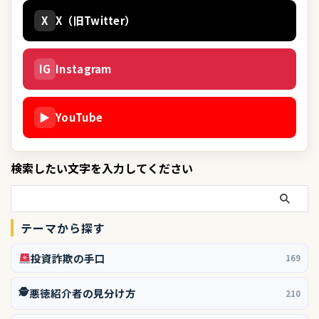
X
X（旧Twitter）
IG
Instagram
▶
YouTube
検索したい文字を入力してください
テーマから探す
投資詐欺の手口
169
🕵️
悪徳紹介者の見分け方
210