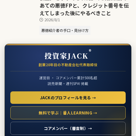
あての悪徳FPと、クレジット番号を伝
えてしまった後にやるべきこと
2026/8/1
悪徳紹介者の手口・見分け方
®
投資家JACK
創業20年目の不動産会社代表取締役
運営目 ・ コアメンバー累計500名超
読売新聞・週刊SPA! 掲載
JACKのプロフィールを見る →
無料で学ぶ｜番人LEARNING →
コアメンバー（審査制）→