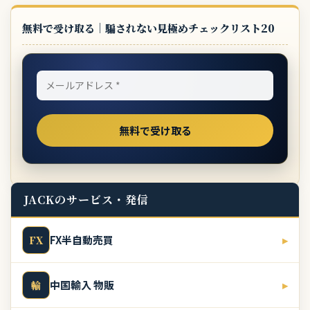
無料で受け取る｜騙されない見極めチェックリスト20
JACKのサービス・発信
FX半自動売買
▸
FX
中国輸入 物販
▸
輸