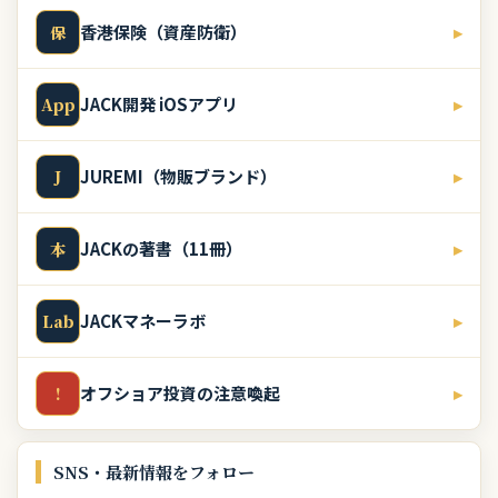
香港保険（資産防衛）
▸
保
JACK開発 iOSアプリ
▸
App
JUREMI（物販ブランド）
▸
J
JACKの著書（11冊）
▸
本
JACKマネーラボ
▸
Lab
オフショア投資の注意喚起
▸
!
SNS・最新情報をフォロー