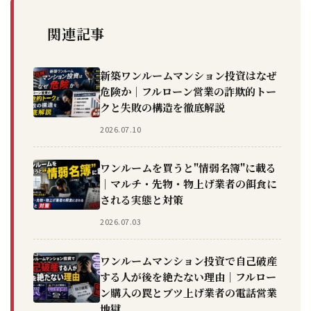
関連記事
新築ワンルームマンション投資はなぜ
危険か｜フルローン営業の詐欺的トー
クと失敗の構造を徹底解説
2026.07.10
ワンルームを買うと"情弱名簿"に載る
｜マルチ・先物・物上げ業者の餌食に
される実態と対策
2026.07.03
ワンルームマンション投資で自己破産
する人が後を絶たない理由｜フルロー
ン購入の罠とブツ上げ業者の電話営業
地獄